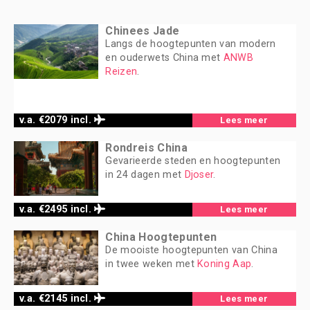
Chinees Jade
Langs de hoogtepunten van modern
en ouderwets China met
ANWB
Reizen
.
v.a. €2079 incl.
Lees meer
Rondreis China
Gevarieerde steden en hoogtepunten
in 24 dagen met
Djoser
.
v.a. €2495 incl.
Lees meer
China Hoogtepunten
De mooiste hoogtepunten van China
in twee weken met
Koning Aap
.
v.a. €2145 incl.
Lees meer