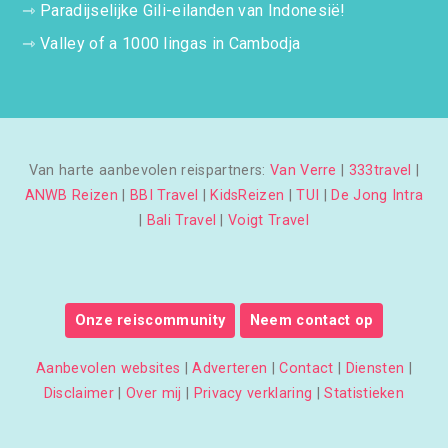
⇾
Paradijselijke Gili-eilanden van Indonesië!
⇾
Valley of a 1000 lingas in Cambodja
Van harte aanbevolen reispartners:
Van Verre
|
333travel
|
ANWB Reizen
|
BBI Travel
|
KidsReizen
|
TUI
|
De Jong Intra
|
Bali Travel
|
Voigt Travel
Onze reiscommunity
Neem contact op
Aanbevolen websites
|
Adverteren
|
Contact
|
Diensten
|
Disclaimer
|
Over mij
|
Privacy verklaring
|
Statistieken