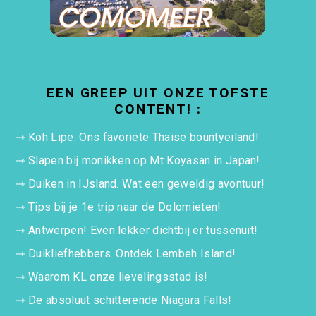
EEN GREEP UIT ONZE TOFSTE
CONTENT! :
⇾
Koh Lipe. Ons favoriete Thaise bountyeiland!
⇾
Slapen bij monikken op Mt Koyasan in Japan!
⇾
Duiken in IJsland. Wat een geweldig avontuur!
⇾
Tips bij je 1e trip naar de Dolomieten!
⇾
Antwerpen! Even lekker dichtbij er tussenuit!
⇾
Duikliefhebbers. Ontdek Lembeh Island!
⇾
Waarom KL onze lievelingsstad is!
⇾
De absoluut schitterende Niagara Falls!