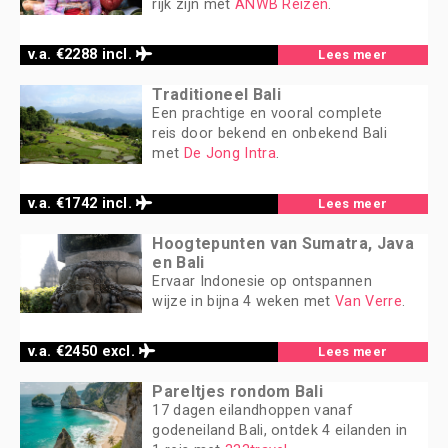
rijk zijn met
ANWB Reizen
.
v.a. €2288 incl.
Lees meer
Traditioneel Bali
Een prachtige en vooral complete
reis door bekend en onbekend Bali
met
De Jong Intra
.
v.a. €1742 incl.
Lees meer
Hoogtepunten van Sumatra, Java
en Bali
Ervaar Indonesie op ontspannen
wijze in bijna 4 weken met
Van Verre
.
v.a. €2450 excl.
Lees meer
Pareltjes rondom Bali
17 dagen eilandhoppen vanaf
godeneiland Bali, ontdek 4 eilanden in