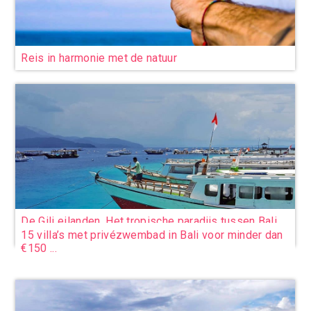
Reis in harmonie met de natuur
De Gili eilanden. Het tropische paradijs tussen Bali
en Lombok
15 villa’s met privézwembad in Bali voor minder dan
€150 ...