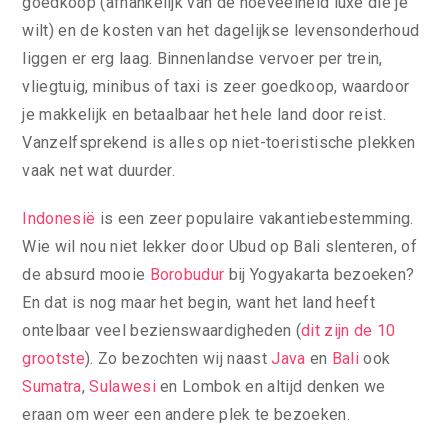
goedkoop (afhankelijk van de hoeveelheid luxe die je
wilt) en de kosten van het dagelijkse levensonderhoud
liggen er erg laag. Binnenlandse vervoer per trein,
vliegtuig, minibus of taxi is zeer goedkoop, waardoor
je makkelijk en betaalbaar het hele land door reist.
Vanzelfsprekend is alles op niet-toeristische plekken
vaak net wat duurder.
Indonesië
is een zeer populaire vakantiebestemming.
Wie wil nou niet lekker door Ubud op Bali slenteren, of
de absurd mooie
Borobudur
bij Yogyakarta bezoeken?
En dat is nog maar het begin, want het land heeft
ontelbaar veel bezienswaardigheden (
dit zijn de 10
grootste
). Zo bezochten wij naast
Java
en
Bali
ook
Sumatra
,
Sulawesi
en Lombok en altijd denken we
eraan om weer een andere plek te bezoeken.