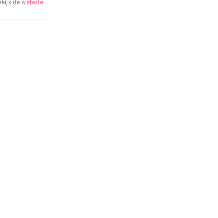
ekijk de
website