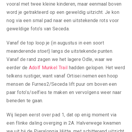
vooral met twee kleine kinderen, maar eenmaal boven
word je getrakteerd op een geweldig uitzicht. Je kon
nog via een smal pad naar een uitstekende rots voor
geweldige foto’s van Seceda.
Vanaf de top loop je (in augustus in een soort
meanderende stoet) langs de uitstekende punten.
Vanaf de rand zagen we het lagere Odle, waar we
eerder de
Adolf Munkel Trail
hadden gelopen. Het werd
telkens rustiger, want vanaf Ortisei nemen een hoop
mensen de Furnes2/Seceda lift puur om boven een
paar foto’s/selfies te maken en vervolgens weer naar
beneden te gaan.
Wij liepen eerst over pad 1, dat op enig moment via
een flinke daling overging in 2A. Halverwege kwamen
we uit bij de Pieralongia Hütte, met schitterend uitzicht