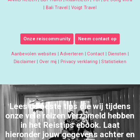
|
Bali Travel
|
Voigt Travel
Onze reiscommunity
Neem contact op
Aanbevolen websites
|
Adverteren
|
Contact
|
Diensten
|
Disclaimer
|
Over mij
|
Privacy verklaring
|
Statistieken
Lees de beste tips die wij tijdens
onze vele reizen verzameld hebben
in het Reistips ebook. Laat
hieronder jouw gegevens achter en