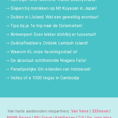
⇾
Slapen bij monikken op Mt Koyasan in Japan!
⇾
Duiken in IJsland. Wat een geweldig avontuur!
⇾
Tips bij je 1e trip naar de Dolomieten!
⇾
Antwerpen! Even lekker dichtbij er tussenuit!
⇾
Duikliefhebbers. Ontdek Lembeh Island!
⇾
Waarom KL onze lievelingsstad is!
⇾
De absoluut schitterende Niagara Falls!
⇾
Paradijselijke Gili-eilanden van Indonesië!
⇾
Valley of a 1000 lingas in Cambodja
Van harte aanbevolen reispartners:
Van Verre
|
333travel
|
ANWB Reizen
|
BBI Travel
|
KidsReizen
|
TUI
|
De Jong Intra