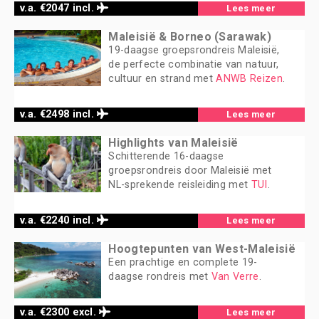
v.a. €2047 incl.
Lees meer
Maleisië & Borneo (Sarawak)
19-daagse groepsrondreis Maleisië,
de perfecte combinatie van natuur,
cultuur en strand met
ANWB Reizen
.
v.a. €2498 incl.
Lees meer
Highlights van Maleisië
Schitterende 16-daagse
groepsrondreis door Maleisië met
NL-sprekende reisleiding met
TUI
.
v.a. €2240 incl.
Lees meer
Hoogtepunten van West-Maleisië
Een prachtige en complete 19-
daagse rondreis met
Van Verre
.
v.a. €2300 excl.
Lees meer