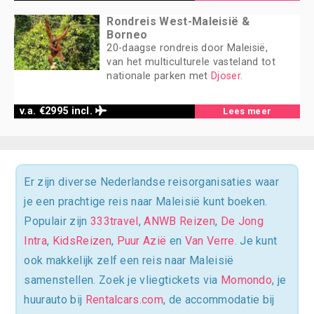
Rondreis West-Maleisië &
Borneo
20-daagse rondreis door Maleisië,
van het multiculturele vasteland tot
nationale parken met
Djoser
.
v.a. €2995 incl.
Lees meer
Er zijn diverse Nederlandse reisorganisaties waar
je een prachtige reis naar Maleisië kunt boeken.
Populair zijn
333travel
,
ANWB Reizen
,
De Jong
Intra
,
KidsReizen
,
Puur Azië
en
Van Verre
. Je kunt
ook makkelijk zelf een reis naar Maleisië
samenstellen. Zoek je vliegtickets via
Momondo
, je
huurauto bij
Rentalcars.com
, de accommodatie bij