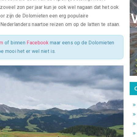
 zoveel zon per jaar kun je ook wel nagaan dat het ook
oor zijn de Dolomieten een erg populaire
 Nederlanders naartoe reizen om op de latten te staan.
am
of binnen
Facebook
maar eens op de Dolomieten
e mooi het er wel niet is.