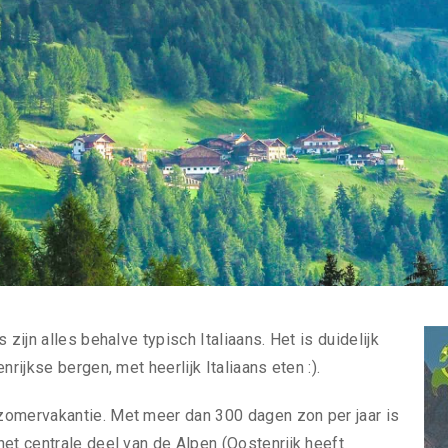
zijn alles behalve typisch Italiaans. Het is duidelijk
rijkse bergen, met heerlijk Italiaans eten :).
zomervakantie. Met meer dan 300 dagen zon per jaar is
et centrale deel van de Alpen (Oostenrijk heeft