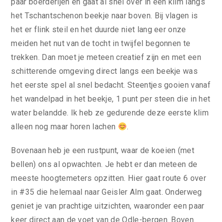
paar boerderijen en gaat al snel over in een klim langs
het Tschantschenon beekje naar boven. Bij vlagen is
het er flink steil en het duurde niet lang eer onze
meiden het nut van de tocht in twijfel begonnen te
trekken. Dan moet je meteen creatief zijn en met een
schitterende omgeving direct langs een beekje was
het eerste spel al snel bedacht. Steentjes gooien vanaf
het wandelpad in het beekje, 1 punt per steen die in het
water belandde. Ik heb ze gedurende deze eerste klim
alleen nog maar horen lachen
.
Bovenaan heb je een rustpunt, waar de koeien (met
bellen) ons al opwachten. Je hebt er dan meteen de
meeste hoogtemeters opzitten. Hier gaat route 6 over
in #35 die helemaal naar Geisler Alm gaat. Onderweg
geniet je van prachtige uitzichten, waaronder een paar
keer direct aan de voet van de Odle-bergen. Boven