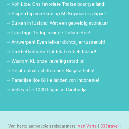
⇾
Koh Lipe. Ons favoriete Thaise bountyeiland!
⇾
Slapen bij monikken op Mt Koyasan in Japan!
⇾
Duiken in IJsland. Wat een geweldig avontuur!
⇾
Tips bij je 1e trip naar de Dolomieten!
⇾
Antwerpen! Even lekker dichtbij er tussenuit!
⇾
Duikliefhebbers. Ontdek Lembeh Island!
⇾
Waarom KL onze lievelingsstad is!
⇾
De absoluut schitterende Niagara Falls!
⇾
Paradijselijke Gili-eilanden van Indonesië!
⇾
Valley of a 1000 lingas in Cambodja
Van harte aanbevolen reispartners:
Van Verre
|
333travel
|