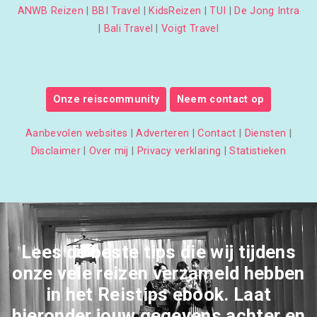
ANWB Reizen
|
BBI Travel
|
KidsReizen
|
TUI
|
De Jong Intra
|
Bali Travel
|
Voigt Travel
Onze reiscommunity
Neem contact op
Aanbevolen websites
|
Adverteren
|
Contact
|
Diensten
|
Disclaimer
|
Over mij
|
Privacy verklaring
|
Statistieken
Lees de beste tips die wij tijdens
onze vele reizen verzameld hebben
in het Reistips ebook. Laat
hieronder jouw gegevens achter en