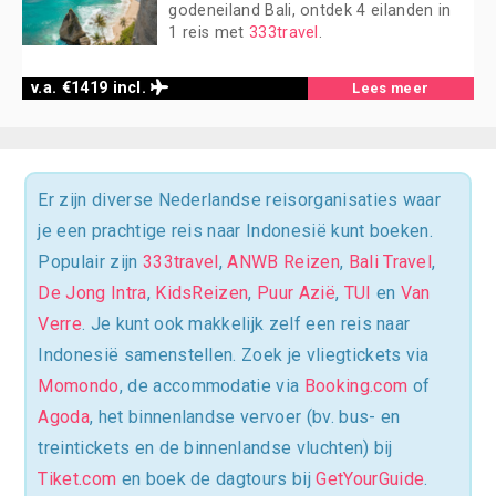
godeneiland Bali, ontdek 4 eilanden in
1 reis met
333travel
.
v.a. €1419 incl.
Lees meer
Er zijn diverse Nederlandse reisorganisaties waar
je een prachtige reis naar Indonesië kunt boeken.
Populair zijn
333travel
,
ANWB Reizen
,
Bali Travel
,
De Jong Intra
,
KidsReizen
,
Puur Azië
,
TUI
en
Van
Verre
. Je kunt ook makkelijk zelf een reis naar
Indonesië samenstellen. Zoek je vliegtickets via
Momondo
, de accommodatie via
Booking.com
of
Agoda
, het binnenlandse vervoer (bv. bus- en
treintickets en de binnenlandse vluchten) bij
Tiket.com
en boek de dagtours bij
GetYourGuide
.