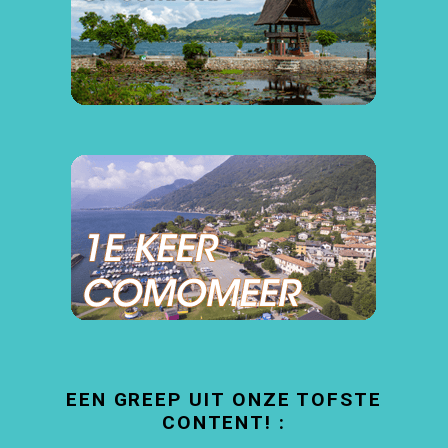
EEN GREEP UIT ONZE TOFSTE
CONTENT! :