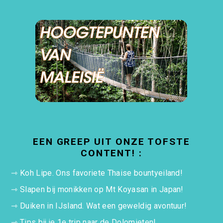
EEN GREEP UIT ONZE TOFSTE
CONTENT! :
⇾
Koh Lipe. Ons favoriete Thaise bountyeiland!
⇾
Slapen bij monikken op Mt Koyasan in Japan!
⇾
Duiken in IJsland. Wat een geweldig avontuur!
⇾
Tips bij je 1e trip naar de Dolomieten!