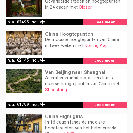
Gevarieerde steden en hoogtepunten
in 24 dagen met
Djoser
.
v.a. €2495 incl.
Lees meer
China Hoogtepunten
De mooiste hoogtepunten van China
in twee weken met
Koning Aap
.
v.a. €2145 incl.
Lees meer
Van Beijing naar Shanghai
Adembenemend mooie reis langs
diverse hoogtepunten van China met
Shoestring
.
v.a. €1799 incl.
Lees meer
China Highlights
In 16 dagen langs de mooiste
hoogtepunten van het betoverende