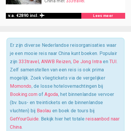
China met
333travel
.
v.a. €2890 incl.
Lees meer
Er zijn diverse Nederlandse reisorganisaties waar
je een mooie reis naar China kunt boeken. Populair
zijn
333travel
,
ANWB Reizen
,
De Jong Intra
en
TUI
.
Zelf samenstellen van een reis is ook prima
mogelijk. Zoek vliegtickets via de vergelijker
Momondo
, de losse hotelovernachtingen bij
Booking.com
of
Agoda
, het binnenlandse vervoer
(bv. bus- en treintickets en de binnenlandse
vluchten) bij
Baolau
en boek de tours bij
GetYourGuide
. Bekijk hier het totale
reisaanbod naar
China
.