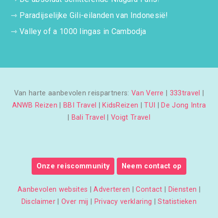
⇾
Paradijselijke Gili-eilanden van Indonesië!
⇾
Valley of a 1000 lingas in Cambodja
Van harte aanbevolen reispartners:
Van Verre
|
333travel
|
ANWB Reizen
|
BBI Travel
|
KidsReizen
|
TUI
|
De Jong Intra
|
Bali Travel
|
Voigt Travel
Onze reiscommunity
Neem contact op
Aanbevolen websites
|
Adverteren
|
Contact
|
Diensten
|
Disclaimer
|
Over mij
|
Privacy verklaring
|
Statistieken