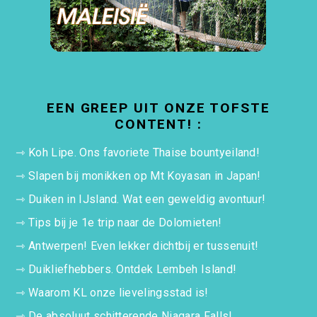
EEN GREEP UIT ONZE TOFSTE
CONTENT! :
⇾
Koh Lipe. Ons favoriete Thaise bountyeiland!
⇾
Slapen bij monikken op Mt Koyasan in Japan!
⇾
Duiken in IJsland. Wat een geweldig avontuur!
⇾
Tips bij je 1e trip naar de Dolomieten!
⇾
Antwerpen! Even lekker dichtbij er tussenuit!
⇾
Duikliefhebbers. Ontdek Lembeh Island!
⇾
Waarom KL onze lievelingsstad is!
⇾
De absoluut schitterende Niagara Falls!