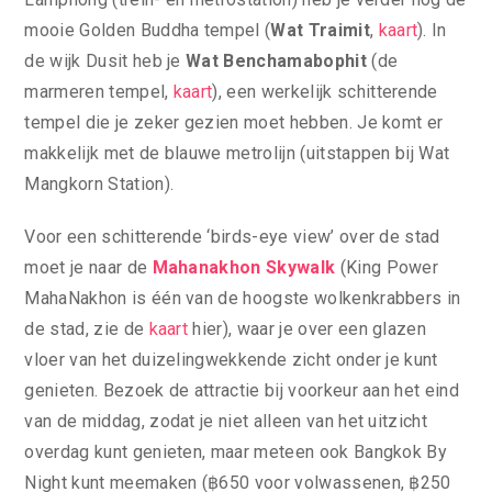
mooie Golden Buddha tempel (
Wat Traimit
,
kaart
). In
de wijk Dusit heb je
Wat Benchamabophit
(de
marmeren tempel,
kaart
), een werkelijk schitterende
tempel die je zeker gezien moet hebben. Je komt er
makkelijk met de blauwe metrolijn (uitstappen bij Wat
Mangkorn Station).
Voor een schitterende ‘birds-eye view’ over de stad
moet je naar de
Mahanakhon Skywalk
(King Power
MahaNakhon is één van de hoogste wolkenkrabbers in
de stad, zie de
kaart
hier), waar je over een glazen
vloer van het duizelingwekkende zicht onder je kunt
genieten. Bezoek de attractie bij voorkeur aan het eind
van de middag, zodat je niet alleen van het uitzicht
overdag kunt genieten, maar meteen ook Bangkok By
Night kunt meemaken (฿650 voor volwassenen, ฿250