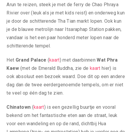
Arun te reizen, steek je met de ferry de Chao Phraya
Rivier over (leuk als je met kids reist) en onderweg kun
je door de schitterende Tha Tian markt lopen. Ook kun
je de blauwe metrolijn naar Itsaraphap Station pakken,
vandaar is het een paar honderd meter lopen naar de
schitterende tempel.
Het
Grand Palace
(
kaart
) met daarbinnen
Wat Phra
Kaew
(met de Emerald Buddha, zie de
kaart
hier) is
ook absoluut een bezoek waard. Doe dit op een andere
dag dan de twee eerdergenoemde tempels, om er niet
te veel op één dag te zien.
Chinatown
(
kaart
) is een gezellig buurtje en vooral
bekend om het fantastische eten aan de straat, leuk
voor een wandeling en op de rand, dichtbij Hua
Lamphong (trein- en metrostation) heb je verder nog de