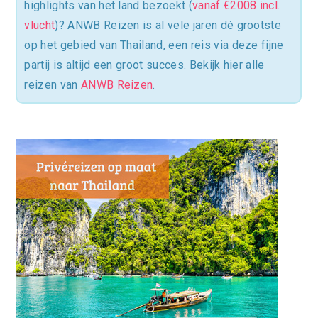
highlights van het land bezoekt (
vanaf €2008 incl.
vlucht
)? ANWB Reizen is al vele jaren dé grootste
op het gebied van Thailand, een reis via deze fijne
partij is altijd een groot succes. Bekijk hier alle
reizen van
ANWB Reizen
.