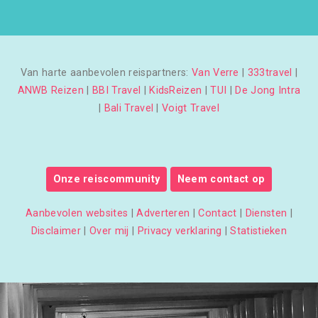
Van harte aanbevolen reispartners:
Van Verre
|
333travel
|
ANWB Reizen
|
BBI Travel
|
KidsReizen
|
TUI
|
De Jong Intra
|
Bali Travel
|
Voigt Travel
Onze reiscommunity
Neem contact op
Aanbevolen websites
|
Adverteren
|
Contact
|
Diensten
|
Disclaimer
|
Over mij
|
Privacy verklaring
|
Statistieken