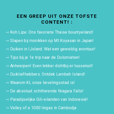
EEN GREEP UIT ONZE TOFSTE
CONTENT! :
⇾
Koh Lipe. Ons favoriete Thaise bountyeiland!
⇾
Slapen bij monikken op Mt Koyasan in Japan!
⇾
Duiken in IJsland. Wat een geweldig avontuur!
⇾
Tips bij je 1e trip naar de Dolomieten!
⇾
Antwerpen! Even lekker dichtbij er tussenuit!
⇾
Duikliefhebbers. Ontdek Lembeh Island!
⇾
Waarom KL onze lievelingsstad is!
⇾
De absoluut schitterende Niagara Falls!
⇾
Paradijselijke Gili-eilanden van Indonesië!
⇾
Valley of a 1000 lingas in Cambodja