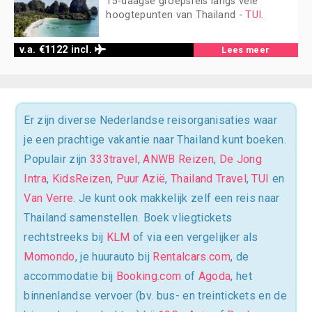
15-daagse groepsreis langs vele
hoogtepunten van Thailand -
TUI
.
v.a. €1122 incl.
Lees meer
Er zijn diverse Nederlandse reisorganisaties waar
je een prachtige vakantie naar Thailand kunt boeken.
Populair zijn
333travel
,
ANWB Reizen
,
De Jong
Intra
,
KidsReizen
,
Puur Azië
,
Thailand Travel
,
TUI
en
Van Verre
. Je kunt ook makkelijk zelf een reis naar
Thailand samenstellen. Boek vliegtickets
rechtstreeks bij
KLM
of via een vergelijker als
Momondo
, je huurauto bij
Rentalcars.com
, de
accommodatie bij
Booking.com
of
Agoda
, het
binnenlandse vervoer (bv. bus- en treintickets en de