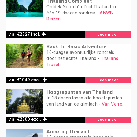
Thailand Compleet
Ontdek Noord én Zuid Thailand in
één 19-daagse rondreis -
ANWB
Reizen
.
v.a. €2327 incl.
Lees meer
Back To Basic Adventure
16-daagse avontuurlijke rondreis
door het échte Thailand -
Thailand
Travel
.
v.a. €1049 excl.
Lees meer
Hoogtepunten van Thailand
In 18 dagen langs alle hoogtepunten
van land van de glimlach -
Van Verre
.
v.a. €2300 excl.
Lees meer
Amazing Thailand