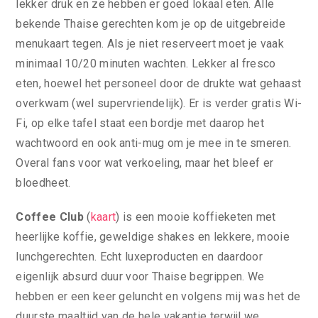
lekker druk en ze hebben er goed lokaal eten. Alle
bekende Thaise gerechten kom je op de uitgebreide
menukaart tegen. Als je niet reserveert moet je vaak
minimaal 10/20 minuten wachten. Lekker al fresco
eten, hoewel het personeel door de drukte wat gehaast
overkwam (wel supervriendelijk). Er is verder gratis Wi-
Fi, op elke tafel staat een bordje met daarop het
wachtwoord en ook anti-mug om je mee in te smeren.
Overal fans voor wat verkoeling, maar het bleef er
bloedheet.
Coffee Club
(
kaart
) is een mooie koffieketen met
heerlijke koffie, geweldige shakes en lekkere, mooie
lunchgerechten. Echt luxeproducten en daardoor
eigenlijk absurd duur voor Thaise begrippen. We
hebben er een keer geluncht en volgens mij was het de
duurste maaltijd van de hele vakantie terwijl we