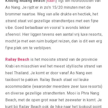
Khlong Muang Beach
(
kaart
) ligt ten noordoosten van
Ao Nang. Je rijdt er in zo’n 15/20 minuten met de
brommer naartoe. Weg van alle drukte en hectiek, het
strand staat vol gezellige strandtentjes met een fijne
vibe. Goed betaalbaar en vooral ’s avonds lekker
sfeervol. Hier liggen tevens een aantal vrij luxe resorts,
mocht je met een ruim budget reizen, dan is dit een erg
fijne plek om te verblijven.
Railay Beach
is het mooiste strand van de provincie
Krabi en misschien wel het meest idyllische strand van
heel Thailand. Je komt er door vanaf Ao Nang een
taxiboot te pakken. Railay Beach staat vol leuke
accommodatie (waaronder meerdere zeer luxe resorts)
en diverse gezellige strandtenten. Mooi is Phra Nang
Beach, met de open grot waar het zeewater in komt. Je
kunt bij Railay Beach ook de hike naar het lookout point