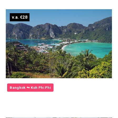
v.a. €28
Bangkok ⇋ Koh Phi Phi