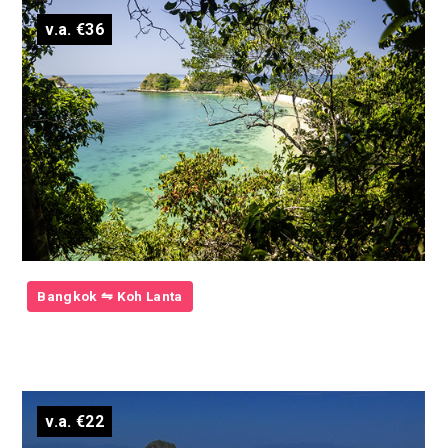
v.a. €36
Bangkok ⇋ Koh Lanta
v.a. €22