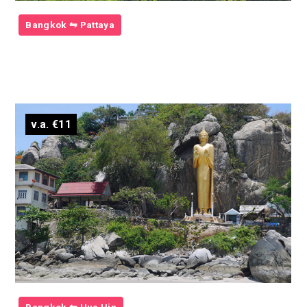
Bangkok ⇋ Pattaya
v.a. €11