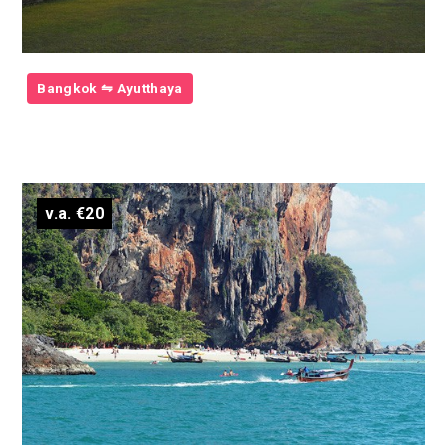
Bangkok ⇋ Ayutthaya
v.a. €20