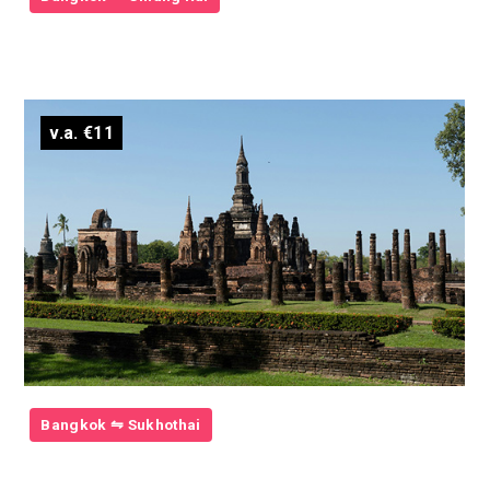
v.a. €11
Bangkok ⇋ Sukhothai