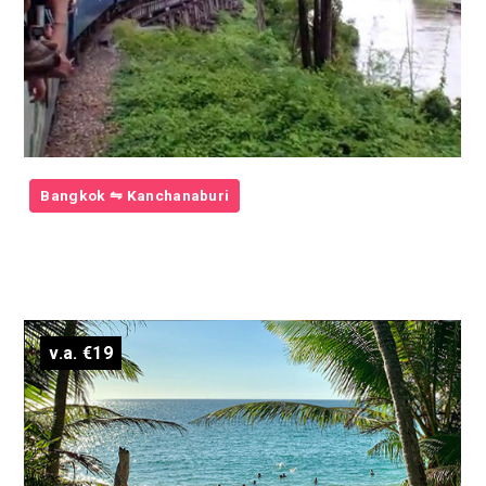
Bangkok ⇋ Kanchanaburi
v.a. €19