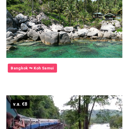
Bangkok ⇋ Koh Samui
v.a. €8