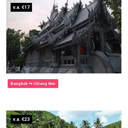
v.a. €17
Bangkok ⇋ Chiang Mai
v.a. €23