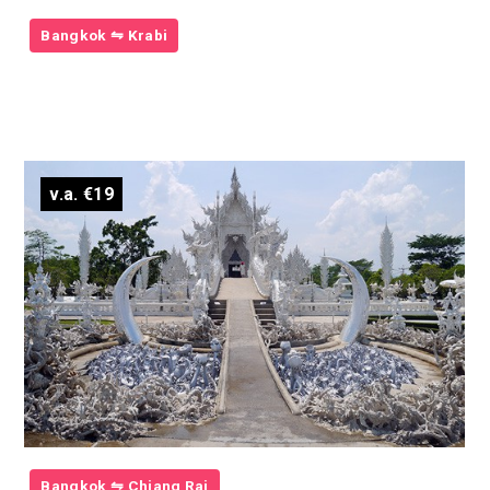
Bangkok ⇋ Krabi
v.a. €19
Bangkok ⇋ Chiang Rai