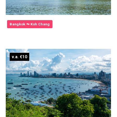
Bangkok ⇋ Koh Chang
v.a. €10