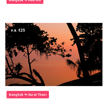
Bangkok ⇋ Hua Hin
v.a. €25
Bangkok ⇋ Surat Thani