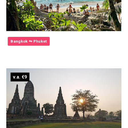
Bangkok ⇋ Phuket
v.a. €9