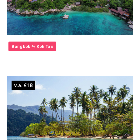
Bangkok ⇋ Koh Tao
v.a. €18