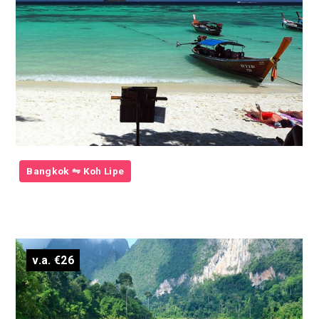
Bangkok ⇋ Koh Lipe
v.a. €26