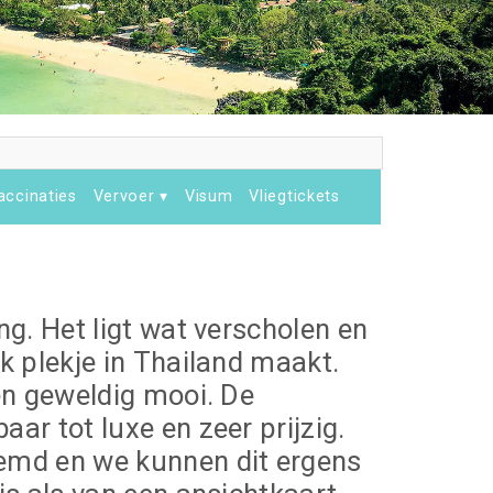
accinaties
Vervoer
Visum
Vliegtickets
ng. Het ligt wat verscholen en
ek plekje in Thailand maakt.
 en geweldig mooi. De
aar tot luxe en zeer prijzig.
oemd en we kunnen dit ergens