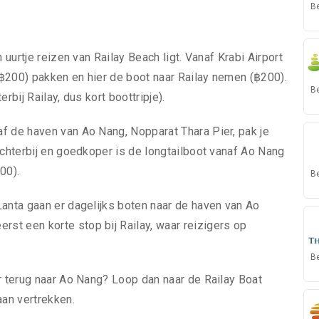
B
 uurtje reizen van Railay Beach ligt. Vanaf Krabi Airport
 (฿200) pakken en hier de boot naar Railay nemen (฿200).
B
rbij Railay, dus kort boottripje).
f de haven van Ao Nang, Nopparat Thara Pier, pak je
ichterbij en goedkoper is de longtailboot vanaf Ao Nang
00).
B
Lanta gaan er dagelijks boten naar de haven van Ao
st een korte stop bij Railay, waar reizigers op
B
r terug naar Ao Nang? Loop dan naar de Railay Boat
an vertrekken.