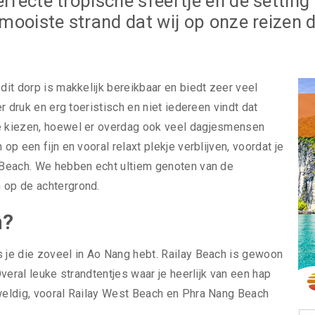
erfecte tropische sfeertje en de setting 
t mooiste strand dat wij op onze reizen 
dit dorp is makkelijk bereikbaar en biedt zeer veel
er druk en erg toeristisch en niet iedereen vindt dat
te kiezen, hoewel er overdag ook veel dagjesmensen
op een fijn en vooral relaxt plekje verblijven, voordat je
y Beach. We hebben echt ultiem genoten van de
 op de achtergrond.
n?
s je die zoveel in Ao Nang hebt. Railay Beach is gewoon
Overal leuke strandtentjes waar je heerlijk van een hap
eweldig, vooral Railay West Beach en Phra Nang Beach