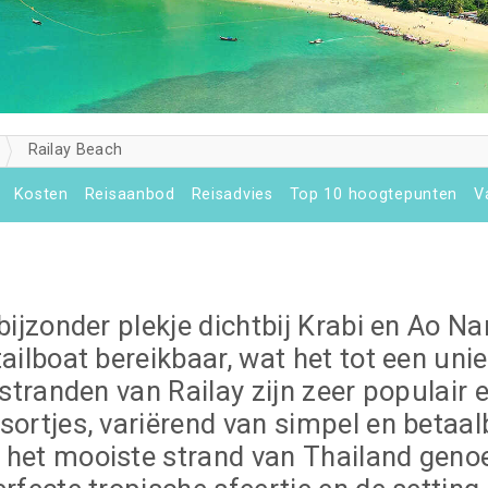
Railay Beach
d
Kosten
Reisaanbod
Reisadvies
Top 10 hoogtepunten
V
 bijzonder plekje dichtbij Krabi en Ao Na
tailboat bereikbaar, wat het tot een uni
e stranden van Railay zijn zeer populair
sortjes, variërend van simpel en betaalb
n het mooiste strand van Thailand gen