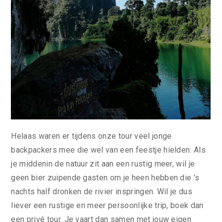
Helaas waren er tijdens onze tour veel jonge
backpackers mee die wel van een feestje hielden. Als
je middenin de natuur zit aan een rustig meer, wil je
geen bier zuipende gasten om je heen hebben die ’s
nachts half dronken de rivier inspringen. Wil je dus
liever een rustige en meer persoonlijke trip, boek dan
een privé tour. Je vaart dan samen met jouw eigen