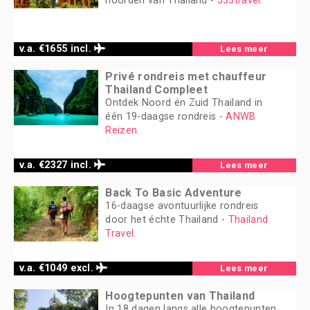
noorden van Thailand -
333travel
.
v.a. €1655 incl.
Lees meer
Privé rondreis met chauffeur
Thailand Compleet
Ontdek Noord én Zuid Thailand in
één 19-daagse rondreis -
ANWB
Reizen
.
v.a. €2327 incl.
Lees meer
Back To Basic Adventure
16-daagse avontuurlijke rondreis
door het échte Thailand -
Thailand
Travel
.
v.a. €1049 excl.
Lees meer
Hoogtepunten van Thailand
In 18 dagen langs alle hoogtepunten