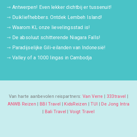
⇾
Antwerpen! Even lekker dichtbij er tussenuit!
⇾
Duikliefhebbers. Ontdek Lembeh Island!
⇾
Waarom KL onze lievelingsstad is!
⇾
De absoluut schitterende Niagara Falls!
⇾
Paradijselijke Gili-eilanden van Indonesië!
⇾
Valley of a 1000 lingas in Cambodja
Van harte aanbevolen reispartners:
Van Verre
|
333travel
|
ANWB Reizen
|
BBI Travel
|
KidsReizen
|
TUI
|
De Jong Intra
|
Bali Travel
|
Voigt Travel