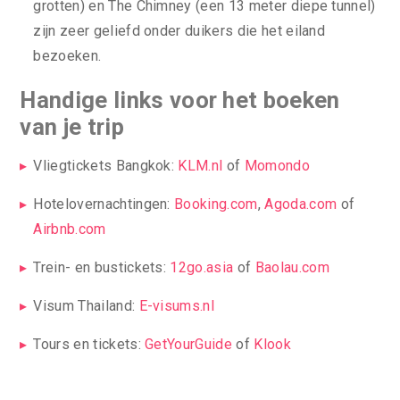
grotten) en The Chimney (een 13 meter diepe tunnel)
zijn zeer geliefd onder duikers die het eiland
bezoeken.
Handige links voor het boeken
van je trip
Vliegtickets Bangkok:
KLM.nl
of
Momondo
Hotelovernachtingen:
Booking.com
,
Agoda.com
of
Airbnb.com
Trein- en bustickets:
12go.asia
of
Baolau.com
Visum Thailand:
E-visums.nl
Tours en tickets:
GetYourGuide
of
Klook