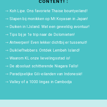
CONTENT! :
⇾
Koh Lipe. Ons favoriete Thaise bountyeiland!
⇾
Slapen bij monikken op Mt Koyasan in Japan!
⇾
Duiken in IJsland. Wat een geweldig avontuur!
⇾
Tips bij je 1e trip naar de Dolomieten!
⇾
Antwerpen! Even lekker dichtbij er tussenuit!
⇾
Duikliefhebbers. Ontdek Lembeh Island!
⇾
Waarom KL onze lievelingsstad is!
⇾
De absoluut schitterende Niagara Falls!
⇾
Paradijselijke Gili-eilanden van Indonesië!
⇾
Valley of a 1000 lingas in Cambodja