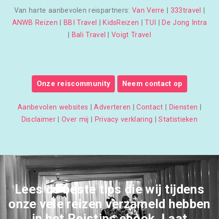
Van harte aanbevolen reispartners:
Van Verre
|
333travel
|
ANWB Reizen
|
BBI Travel
|
KidsReizen
|
TUI
|
De Jong Intra
|
Bali Travel
|
Voigt Travel
Onze reiscommunity
Neem contact op
Aanbevolen websites
|
Adverteren
|
Contact
|
Diensten
|
Disclaimer
|
Over mij
|
Privacy verklaring
|
Statistieken
Lees de beste tips die wij tijdens
onze vele reizen verzameld hebben
in het Reistips ebook. Laat