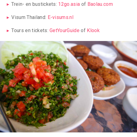
Trein- en bustickets:
12go.asia
of
Baolau.com
Visum Thailand:
E-visums.nl
Tours en tickets:
GetYourGuide
of
Klook