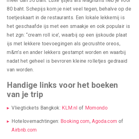
meer dan 30 baht. Luxe ijsjes als Magnums heb je voor
80 baht. Schepijs kom je niet veel tegen, behalve op de
toetjeskaart in de restaurants. Een lokale lekkernij is
het geschaafde ijs met een smaakje en ook populair is
het zgn: “cream roll ice’, waarbij op een ijskoude plaat
ijs met lekkere toevoegingen als gecrushte oreos,
m&m’s en ander lekkers gestampt worden en waarbij
nadat het geheel is bevroren kleine rolletjes gedraaid
van worden.
Handige links voor het boeken
van je trip
Vliegtickets Bangkok:
KLM.nl
of
Momondo
Hotelovernachtingen:
Booking.com
,
Agoda.com
of
Airbnb.com