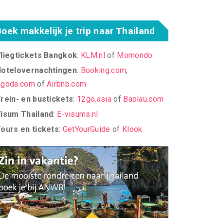
Boek makkelijk je trip naar Thailand
liegtickets Bangkok
:
KLM.nl
of
Momondo
otelovernachtingen
:
Booking.com
,
goda.com
of
Airbnb.com
rein- en bustickets
:
12go.asia
of
Baolau.com
isum Thailand
:
E-visums.nl
ours en tickets
:
GetYourGuide
of
Klook