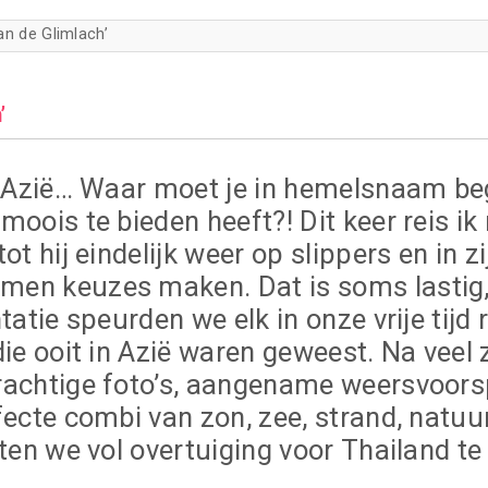
an de Glimlach’
’
ng Azië… Waar moet je in hemelsnaam beg
moois te bieden heeft?! Dit keer reis ik
ot hij eindelijk weer op slippers en in z
men keuzes maken. Dat is soms lastig
tatie speurden we elk in onze vrije tijd
die ooit in Azië waren geweest. Na veel
rachtige foto’s, aangename weersvoorsp
fecte combi van zon, zee, strand, natuur
oten we vol overtuiging voor Thailand te