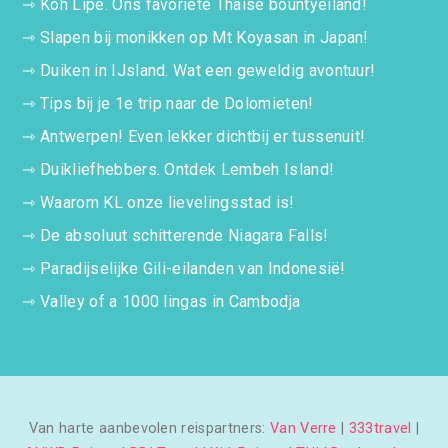
⇾
Koh Lipe. Ons favoriete Thaise bountyeiland!
⇾
Slapen bij monikken op Mt Koyasan in Japan!
⇾
Duiken in IJsland. Wat een geweldig avontuur!
⇾
Tips bij je 1e trip naar de Dolomieten!
⇾
Antwerpen! Even lekker dichtbij er tussenuit!
⇾
Duikliefhebbers. Ontdek Lembeh Island!
⇾
Waarom KL onze lievelingsstad is!
⇾
De absoluut schitterende Niagara Falls!
⇾
Paradijselijke Gili-eilanden van Indonesië!
⇾
Valley of a 1000 lingas in Cambodja
Van harte aanbevolen reispartners:
Van Verre
|
333travel
|