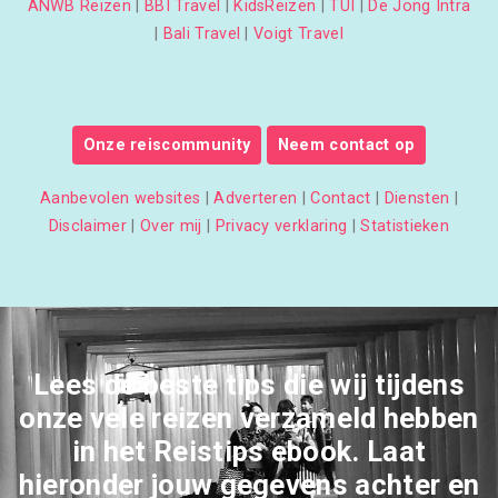
ANWB Reizen
|
BBI Travel
|
KidsReizen
|
TUI
|
De Jong Intra
|
Bali Travel
|
Voigt Travel
Onze reiscommunity
Neem contact op
Aanbevolen websites
|
Adverteren
|
Contact
|
Diensten
|
Disclaimer
|
Over mij
|
Privacy verklaring
|
Statistieken
Lees de beste tips die wij tijdens
onze vele reizen verzameld hebben
in het Reistips ebook. Laat
hieronder jouw gegevens achter en