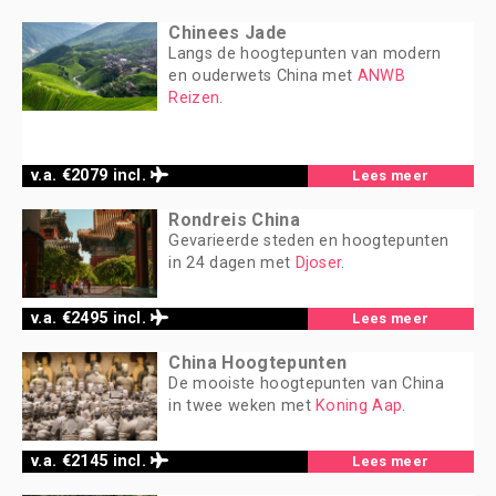
Chinees Jade
Langs de hoogtepunten van modern
en ouderwets China met
ANWB
Reizen
.
v.a. €2079 incl.
Lees meer
Rondreis China
Gevarieerde steden en hoogtepunten
in 24 dagen met
Djoser
.
v.a. €2495 incl.
Lees meer
China Hoogtepunten
De mooiste hoogtepunten van China
in twee weken met
Koning Aap
.
v.a. €2145 incl.
Lees meer