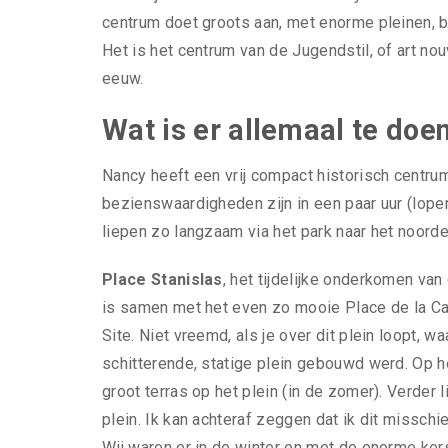
centrum doet groots aan, met enorme pleinen, b
Het is het centrum van de Jugendstil, of art no
eeuw.
Wat is er allemaal te doe
Nancy heeft een vrij compact historisch centru
bezienswaardigheden zijn in een paar uur (lope
liepen zo langzaam via het park naar het noorde
Place Stanislas
, het tijdelijke onderkomen va
is samen met het even zo mooie Place de la Ca
Site. Niet vreemd, als je over dit plein loopt, w
schitterende, statige plein gebouwd werd. Op he
groot terras op het plein (in de zomer). Verder
plein. Ik kan achteraf zeggen dat ik dit misschi
Wij waren er in de winter en met de enorme ker