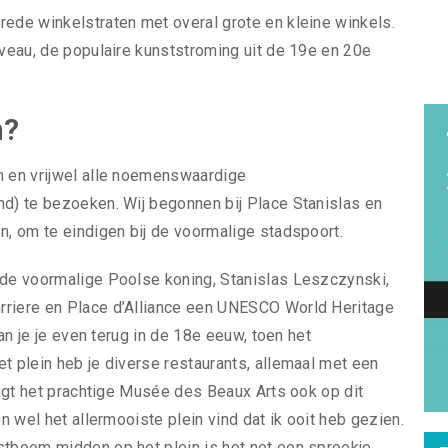
rede winkelstraten met overal grote en kleine winkels.
uveau, de populaire kunststroming uit de 19e en 20e
n?
m en vrijwel alle noemenswaardige
nd) te bezoeken. Wij begonnen bij Place Stanislas en
n, om te eindigen bij de voormalige stadspoort.
n de voormalige Poolse koning, Stanislas Leszczynski,
rriere en Place d’Alliance een UNESCO World Heritage
aan je je even terug in de 18e eeuw, toen het
t plein heb je diverse restaurants, allemaal met een
 ligt het prachtige Musée des Beaux Arts ook op dit
en wel het allermooiste plein vind dat ik ooit heb gezien.
stboom midden op het plein is het net een sprookje.