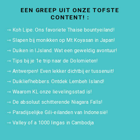
EEN GREEP UIT ONZE TOFSTE
CONTENT! :
⇾
Koh Lipe. Ons favoriete Thaise bountyeiland!
⇾
Slapen bij monikken op Mt Koyasan in Japan!
⇾
Duiken in IJsland. Wat een geweldig avontuur!
⇾
Tips bij je 1e trip naar de Dolomieten!
⇾
Antwerpen! Even lekker dichtbij er tussenuit!
⇾
Duikliefhebbers. Ontdek Lembeh Island!
⇾
Waarom KL onze lievelingsstad is!
⇾
De absoluut schitterende Niagara Falls!
⇾
Paradijselijke Gili-eilanden van Indonesië!
⇾
Valley of a 1000 lingas in Cambodja