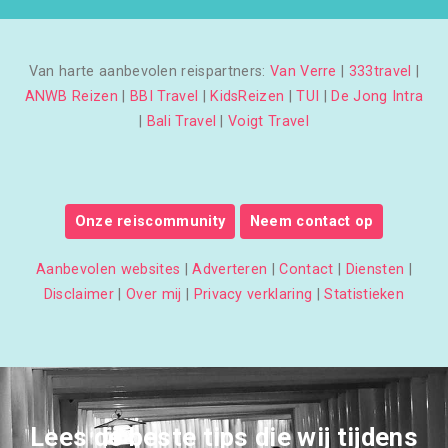
Van harte aanbevolen reispartners:
Van Verre
|
333travel
|
ANWB Reizen
|
BBI Travel
|
KidsReizen
|
TUI
|
De Jong Intra
|
Bali Travel
|
Voigt Travel
Onze reiscommunity
Neem contact op
Aanbevolen websites
|
Adverteren
|
Contact
|
Diensten
|
Disclaimer
|
Over mij
|
Privacy verklaring
|
Statistieken
Lees de beste tips die wij tijdens