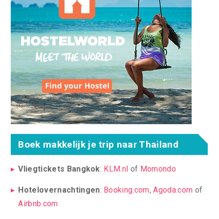
Boek makkelijk je trip naar Thailand
Vliegtickets Bangkok
:
KLM.nl
of
Momondo
Hotelovernachtingen
:
Booking.com
,
Agoda.com
of
Airbnb.com