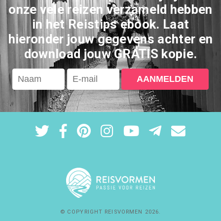
onze vele reizen verzameld hebben
in het Reistips ebook. Laat
hieronder jouw gegevens achter en
download jouw GRATIS kopie.
© COPYRIGHT
REISVORMEN
2026
.