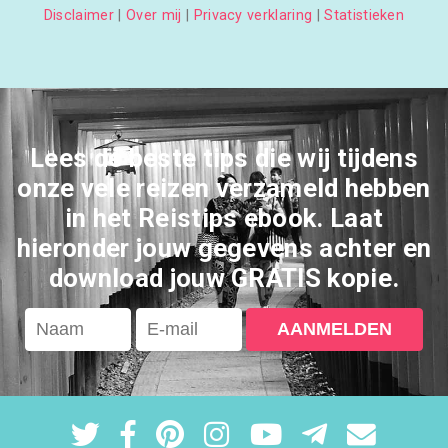
Disclaimer
|
Over mij
|
Privacy verklaring
|
Statistieken
Lees de beste tips die wij tijdens
onze vele reizen verzameld hebben
in het Reistips ebook. Laat
hieronder jouw gegevens achter en
download jouw GRATIS kopie.