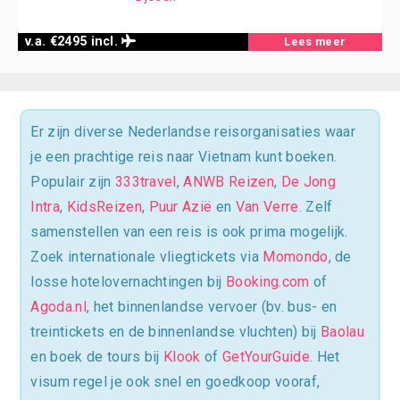
v.a. €2495 incl.
Lees meer
Er zijn diverse Nederlandse reisorganisaties waar
je een prachtige reis naar Vietnam kunt boeken.
Populair zijn
333travel
,
ANWB Reizen
,
De Jong
Intra
,
KidsReizen
,
Puur Azië
en
Van Verre
. Zelf
samenstellen van een reis is ook prima mogelijk.
Zoek internationale vliegtickets via
Momondo
, de
losse hotelovernachtingen bij
Booking.com
of
Agoda.nl
, het binnenlandse vervoer (bv. bus- en
treintickets en de binnenlandse vluchten) bij
Baolau
en boek de tours bij
Klook
of
GetYourGuide
. Het
visum regel je ook snel en goedkoop vooraf,