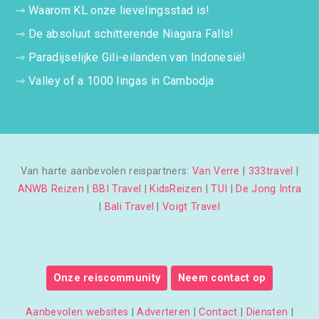
⇾
Waarom KL onze lievelingsstad is!
⇾
De absoluut schitterende Niagara Falls!
⇾
Paradijselijke Gili-eilanden van Indonesië!
⇾
Valley of a 1000 lingas in Cambodja
Van harte aanbevolen reispartners:
Van Verre
|
333travel
|
ANWB Reizen
|
BBI Travel
|
KidsReizen
|
TUI
|
De Jong Intra
|
Bali Travel
|
Voigt Travel
Onze reiscommunity
Neem contact op
Aanbevolen websites
|
Adverteren
|
Contact
|
Diensten
|