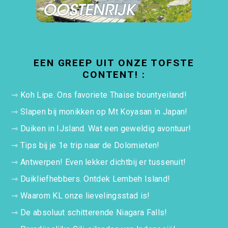
EEN GREEP UIT ONZE TOFSTE
CONTENT! :
⇾
Koh Lipe. Ons favoriete Thaise bountyeiland!
⇾
Slapen bij monikken op Mt Koyasan in Japan!
⇾
Duiken in IJsland. Wat een geweldig avontuur!
⇾
Tips bij je 1e trip naar de Dolomieten!
⇾
Antwerpen! Even lekker dichtbij er tussenuit!
⇾
Duikliefhebbers. Ontdek Lembeh Island!
⇾
Waarom KL onze lievelingsstad is!
⇾
De absoluut schitterende Niagara Falls!