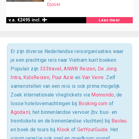
Djoser
.
v.a. €2495 incl.
Lees meer
Er zijn diverse Nederlandse reisorganisaties waar
je een prachtige reis naar Vietnam kunt boeken.
Populair zijn
333travel
,
ANWB Reizen
,
De Jong
Intra
,
KidsReizen
,
Puur Azië
en
Van Verre
. Zelf
samenstellen van een reis is ook prima mogelijk.
Zoek internationale vliegtickets via
Momondo
, de
losse hotelovernachtingen bij
Booking.com
of
Agoda.nl
, het binnenlandse vervoer (bv. bus- en
treintickets en de binnenlandse vluchten) bij
Baolau
en boek de tours bij
Klook
of
GetYourGuide
. Het
visum regel je ook snel en goedkoop vooraf,