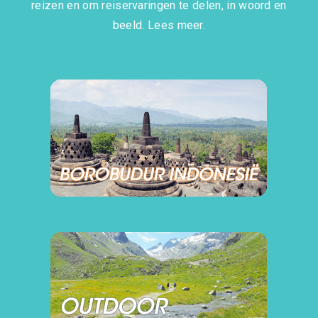
reizen en om reiservaringen te delen, in woord en
beeld.
Lees meer.