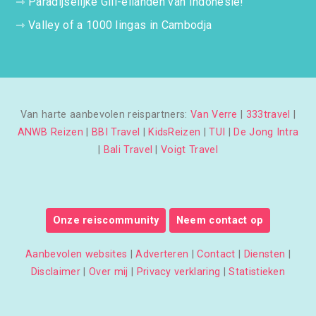
⇾
Paradijselijke Gili-eilanden van Indonesië!
⇾
Valley of a 1000 lingas in Cambodja
Van harte aanbevolen reispartners:
Van Verre
|
333travel
|
ANWB Reizen
|
BBI Travel
|
KidsReizen
|
TUI
|
De Jong Intra
|
Bali Travel
|
Voigt Travel
Onze reiscommunity
Neem contact op
Aanbevolen websites
|
Adverteren
|
Contact
|
Diensten
|
Disclaimer
|
Over mij
|
Privacy verklaring
|
Statistieken