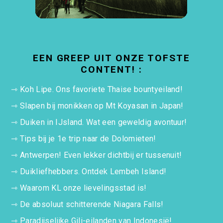
EEN GREEP UIT ONZE TOFSTE
CONTENT! :
⇾
Koh Lipe. Ons favoriete Thaise bountyeiland!
⇾
Slapen bij monikken op Mt Koyasan in Japan!
⇾
Duiken in IJsland. Wat een geweldig avontuur!
⇾
Tips bij je 1e trip naar de Dolomieten!
⇾
Antwerpen! Even lekker dichtbij er tussenuit!
⇾
Duikliefhebbers. Ontdek Lembeh Island!
⇾
Waarom KL onze lievelingsstad is!
⇾
De absoluut schitterende Niagara Falls!
⇾
Paradijselijke Gili-eilanden van Indonesië!