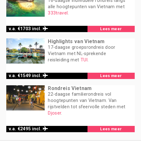
16-daagse individuele rondreis langs
alle hoogtepunten van Vietnam met
333travel
.
v.a. €1703 incl.
Lees meer
Highlights van Vietnam
17-daagse groepsrondreis door
Vietnam met NL-sprekende
reisleiding met
TUI
.
v.a. €1549 incl.
Lees meer
Rondreis Vietnam
22-daagse familierondreis vol
hoogtepunten van Vietnam. Van
rijstvelden tot sfeervolle steden met
Djoser
.
v.a. €2495 incl.
Lees meer