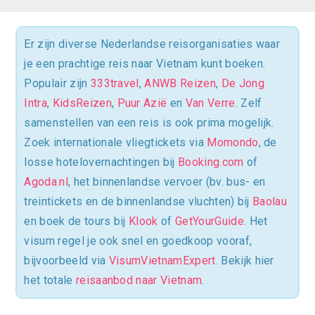
Er zijn diverse Nederlandse reisorganisaties waar
je een prachtige reis naar Vietnam kunt boeken.
Populair zijn
333travel
,
ANWB Reizen
,
De Jong
Intra
,
KidsReizen
,
Puur Azië
en
Van Verre
. Zelf
samenstellen van een reis is ook prima mogelijk.
Zoek internationale vliegtickets via
Momondo
, de
losse hotelovernachtingen bij
Booking.com
of
Agoda.nl
, het binnenlandse vervoer (bv. bus- en
treintickets en de binnenlandse vluchten) bij
Baolau
en boek de tours bij
Klook
of
GetYourGuide
. Het
visum regel je ook snel en goedkoop vooraf,
bijvoorbeeld via
VisumVietnamExpert
. Bekijk hier
het totale
reisaanbod naar Vietnam
.