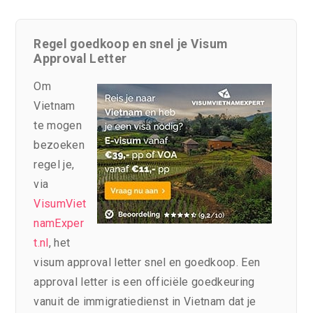
Regel goedkoop en snel je Visum
Approval Letter
Om
Vietnam
te mogen
bezoeken
regel je,
via
VisumViet
namExper
t.nl
, het
visum approval letter snel en goedkoop. Een
approval letter is een officiële goedkeuring
vanuit de immigratiedienst in Vietnam dat je