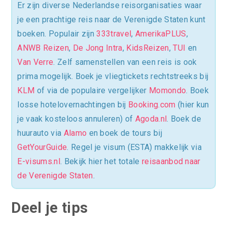
Er zijn diverse Nederlandse reisorganisaties waar
je een prachtige reis naar de Verenigde Staten kunt
boeken. Populair zijn
333travel
,
AmerikaPLUS
,
ANWB Reizen
,
De Jong Intra
,
KidsReizen
,
TUI
en
Van Verre
. Zelf samenstellen van een reis is ook
prima mogelijk. Boek je vliegtickets rechtstreeks bij
KLM
of via de populaire vergelijker
Momondo
. Boek
losse hotelovernachtingen bij
Booking.com
(hier kun
je vaak kosteloos annuleren) of
Agoda.nl
. Boek de
huurauto via
Alamo
en boek de tours bij
GetYourGuide
. Regel je visum (ESTA) makkelijk via
E-visums.nl
. Bekijk hier het totale
reisaanbod naar
de Verenigde Staten
.
Deel je tips