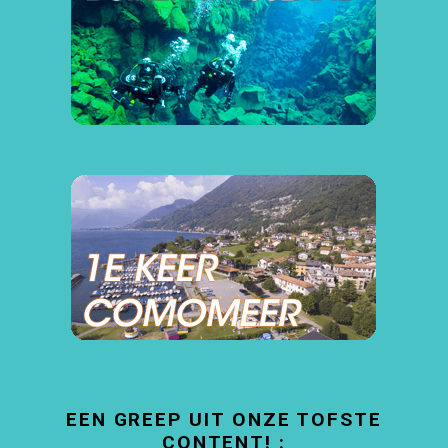
EEN GREEP UIT ONZE TOFSTE
CONTENT! :