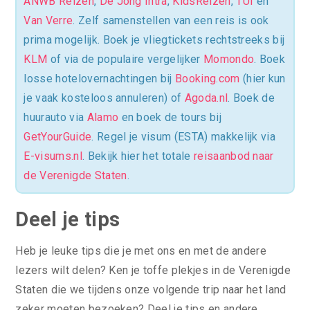
ANWB Reizen
,
De Jong Intra
,
KidsReizen
,
TUI
en
Van Verre
. Zelf samenstellen van een reis is ook
prima mogelijk. Boek je vliegtickets rechtstreeks bij
KLM
of via de populaire vergelijker
Momondo
. Boek
losse hotelovernachtingen bij
Booking.com
(hier kun
je vaak kosteloos annuleren) of
Agoda.nl
. Boek de
huurauto via
Alamo
en boek de tours bij
GetYourGuide
. Regel je visum (ESTA) makkelijk via
E-visums.nl
. Bekijk hier het totale
reisaanbod naar
de Verenigde Staten
.
Deel je tips
Heb je leuke tips die je met ons en met de andere
lezers wilt delen? Ken je toffe plekjes in de Verenigde
Staten die we tijdens onze volgende trip naar het land
zeker moeten bezoeken? Deel je tips en andere