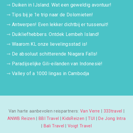
⇾
Duiken in IJsland. Wat een geweldig avontuur!
⇾
Tips bij je 1e trip naar de Dolomieten!
⇾
Antwerpen! Even lekker dichtbij er tussenuit!
⇾
Duikliefhebbers. Ontdek Lembeh Island!
⇾
Waarom KL onze lievelingsstad is!
⇾
De absoluut schitterende Niagara Falls!
⇾
Paradijselijke Gili-eilanden van Indonesië!
⇾
Valley of a 1000 lingas in Cambodja
Van harte aanbevolen reispartners:
Van Verre
|
333travel
|
ANWB Reizen
|
BBI Travel
|
KidsReizen
|
TUI
|
De Jong Intra
|
Bali Travel
|
Voigt Travel