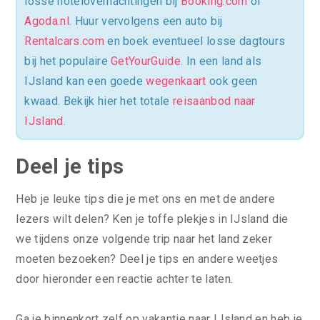
losse hotelovernachtingen bij
Booking.com
of
Agoda.nl
. Huur vervolgens een auto bij
Rentalcars.com
en boek eventueel losse dagtours
bij het populaire
GetYourGuide
. In een land als
IJsland kan een goede
wegenkaart
ook geen
kwaad. Bekijk hier het totale
reisaanbod naar
IJsland
.
Deel je tips
Heb je leuke tips die je met ons en met de andere
lezers wilt delen? Ken je toffe plekjes in IJsland die
we tijdens onze volgende trip naar het land zeker
moeten bezoeken? Deel je tips en andere weetjes
door hieronder een reactie achter te laten.
Ga je binnenkort zelf op vakantie naar IJsland en heb je