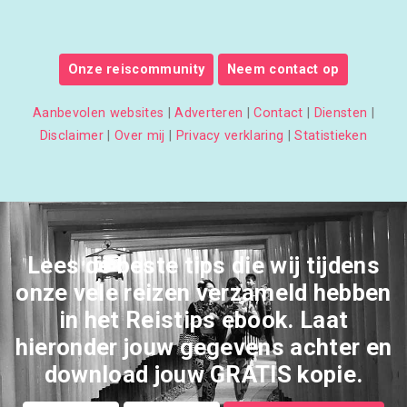
Onze reiscommunity
Neem contact op
Aanbevolen websites
|
Adverteren
|
Contact
|
Diensten
|
Disclaimer
|
Over mij
|
Privacy verklaring
|
Statistieken
Lees de beste tips die wij tijdens
onze vele reizen verzameld hebben
in het Reistips ebook. Laat
hieronder jouw gegevens achter en
download jouw GRATIS kopie.