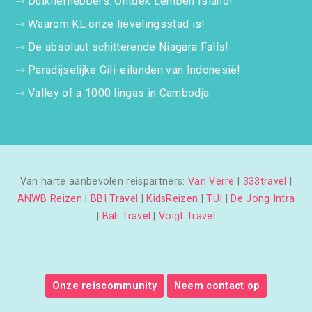
⇾
Duikliefhebbers. Ontdek Lembeh Island!
⇾
Waarom KL onze lievelingsstad is!
⇾
De absoluut schitterende Niagara Falls!
⇾
Paradijselijke Gili-eilanden van Indonesië!
⇾
Valley of a 1000 lingas in Cambodja
Van harte aanbevolen reispartners:
Van Verre
|
333travel
|
ANWB Reizen
|
BBI Travel
|
KidsReizen
|
TUI
|
De Jong Intra
|
Bali Travel
|
Voigt Travel
Onze reiscommunity
Neem contact op