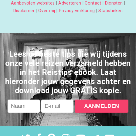
Aanbevolen websites
|
Adverteren
|
Contact
|
Diensten
|
Disclaimer
|
Over mij
|
Privacy verklaring
|
Statistieken
Lees de beste tips die wij tijdens
onze vele reizen verzameld hebben
in het Reistips ebook. Laat
hieronder jouw gegevens achter en
download jouw GRATIS kopie.