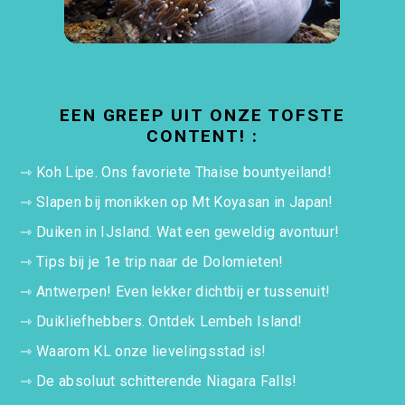
EEN GREEP UIT ONZE TOFSTE
CONTENT! :
⇾
Koh Lipe. Ons favoriete Thaise bountyeiland!
⇾
Slapen bij monikken op Mt Koyasan in Japan!
⇾
Duiken in IJsland. Wat een geweldig avontuur!
⇾
Tips bij je 1e trip naar de Dolomieten!
⇾
Antwerpen! Even lekker dichtbij er tussenuit!
⇾
Duikliefhebbers. Ontdek Lembeh Island!
⇾
Waarom KL onze lievelingsstad is!
⇾
De absoluut schitterende Niagara Falls!