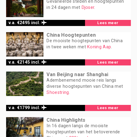
Gevarieerde steden en hoogtepunten
in 24 dagen met
Djoser
.
v.a. €2495 incl.
Lees meer
China Hoogtepunten
De mooiste hoogtepunten van China
in twee weken met
Koning Aap
.
v.a. €2145 incl.
Lees meer
Van Beijing naar Shanghai
Adembenemend mooie reis langs
diverse hoogtepunten van China met
Shoestring
.
v.a. €1799 incl.
Lees meer
China Highlights
In 16 dagen langs de mooiste
hoogtepunten van het betoverende