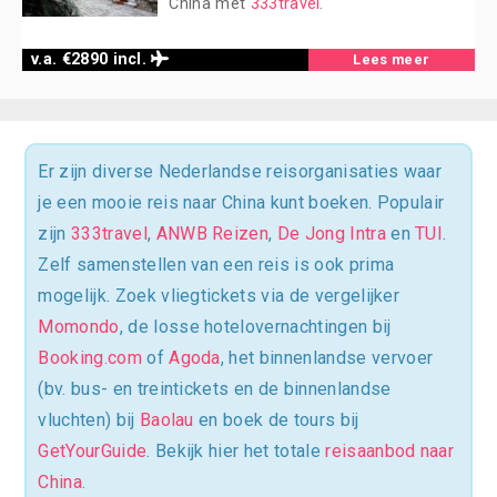
China met
333travel
.
v.a. €2890 incl.
Lees meer
Er zijn diverse Nederlandse reisorganisaties waar
je een mooie reis naar China kunt boeken. Populair
zijn
333travel
,
ANWB Reizen
,
De Jong Intra
en
TUI
.
Zelf samenstellen van een reis is ook prima
mogelijk. Zoek vliegtickets via de vergelijker
Momondo
, de losse hotelovernachtingen bij
Booking.com
of
Agoda
, het binnenlandse vervoer
(bv. bus- en treintickets en de binnenlandse
vluchten) bij
Baolau
en boek de tours bij
GetYourGuide
. Bekijk hier het totale
reisaanbod naar
China
.