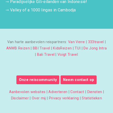
⇾
Paradijselijke Gili-eilanden van Indonesië!
⇾
Valley of a 1000 lingas in Cambodja
Van harte aanbevolen reispartners:
Van Verre
|
333travel
|
ANWB Reizen
|
BBI Travel
|
KidsReizen
|
TUI
|
De Jong Intra
|
Bali Travel
|
Voigt Travel
Onze reiscommunity
Neem contact op
Aanbevolen websites
|
Adverteren
|
Contact
|
Diensten
|
Disclaimer
|
Over mij
|
Privacy verklaring
|
Statistieken