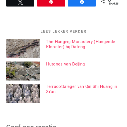
0
Tweet
Pin
Share
SHARES
LEES LEKKER VERDER
The Hanging Monastery (Hangende
Klooster) bij Datong
Hutongs van Beijing
Terracottaleger van Qin Shi Huang in
Xi’an
Geef een reactie