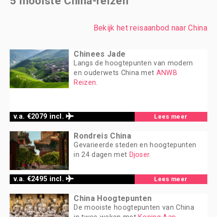
5 mooiste China-reizen
Bekijk het reisaanbod naar China
Chinees Jade
Langs de hoogtepunten van modern
en ouderwets China met
ANWB
Reizen
.
v.a. €2079 incl.
Lees meer
Rondreis China
Gevarieerde steden en hoogtepunten
in 24 dagen met
Djoser
.
v.a. €2495 incl.
Lees meer
China Hoogtepunten
De mooiste hoogtepunten van China