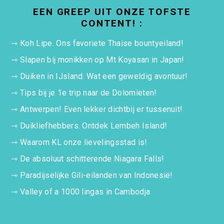
EEN GREEP UIT ONZE TOFSTE
CONTENT! :
⇾
Koh Lipe. Ons favoriete Thaise bountyeiland!
⇾
Slapen bij monikken op Mt Koyasan in Japan!
⇾
Duiken in IJsland. Wat een geweldig avontuur!
⇾
Tips bij je 1e trip naar de Dolomieten!
⇾
Antwerpen! Even lekker dichtbij er tussenuit!
⇾
Duikliefhebbers. Ontdek Lembeh Island!
⇾
Waarom KL onze lievelingsstad is!
⇾
De absoluut schitterende Niagara Falls!
⇾
Paradijselijke Gili-eilanden van Indonesië!
⇾
Valley of a 1000 lingas in Cambodja