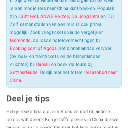
Er zijn diverse Nederlandse reisorganisaties waar
je een mooie reis naar China kunt boeken. Populair
zijn
333travel
,
ANWB Reizen
,
De Jong Intra
en
TUI
.
Zelf samenstellen van een reis is ook prima
mogelijk. Zoek vliegtickets via de vergelijker
Momondo
, de losse hotelovernachtingen bij
Booking.com
of
Agoda
, het binnenlandse vervoer
(bv. bus- en treintickets en de binnenlandse
vluchten) bij
Baolau
en boek de tours bij
GetYourGuide
. Bekijk hier het totale
reisaanbod naar
China
.
Deel je tips
Heb je leuke tips die je met ons en met de andere
lezers wilt delen? Ken je toffe plekjes in China die we
tijdens onze volgende trip naar het land zeker moeten