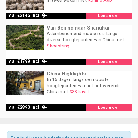
in twee weken met
Koning Aap
.
v.a. €2145 incl.
Lees meer
Van Beijing naar Shanghai
Adembenemend mooie reis langs
diverse hoogtepunten van China met
Shoestring
.
v.a. €1799 incl.
Lees meer
China Highlights
In 16 dagen langs de mooiste
hoogtepunten van het betoverende
China met
333travel
.
v.a. €2890 incl.
Lees meer