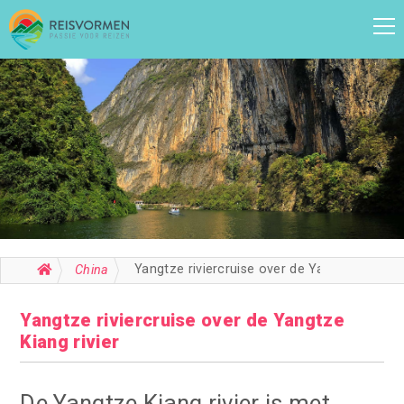
Yangtze riviercruise over de Yangtze Kiang rivier
China
Yangtze riviercruise over de Yangtze
Kiang rivier
De Yangtze Kiang rivier is met