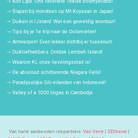
⇾
Koh Lipe. Ons favoriete Thaise bountyeiland!
⇾
Slapen bij monikken op Mt Koyasan in Japan!
⇾
Duiken in IJsland. Wat een geweldig avontuur!
⇾
Tips bij je 1e trip naar de Dolomieten!
⇾
Antwerpen! Even lekker dichtbij er tussenuit!
⇾
Duikliefhebbers. Ontdek Lembeh Island!
⇾
Waarom KL onze lievelingsstad is!
⇾
De absoluut schitterende Niagara Falls!
⇾
Paradijselijke Gili-eilanden van Indonesië!
⇾
Valley of a 1000 lingas in Cambodja
Van harte aanbevolen reispartners:
Van Verre
|
333travel
|