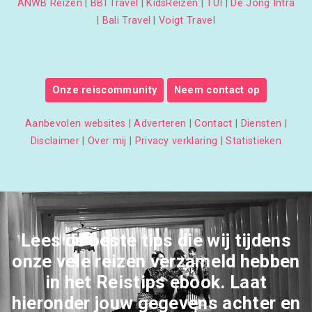
ANWB Reizen
|
BBI Travel
|
KidsReizen
|
TUI
|
De Jong Intra
|
Bali Travel
|
Voigt Travel
Onze reiscommunity
Neem contact op
Aanbevolen websites
|
Adverteren
|
Contact
|
Diensten
|
Disclaimer
|
Over mij
|
Privacy verklaring
|
Statistieken
Lees de beste tips die wij tijdens
onze vele reizen verzameld hebben
in het Reistips ebook. Laat
hieronder jouw gegevens achter en