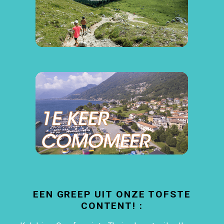
EEN GREEP UIT ONZE TOFSTE
CONTENT! :