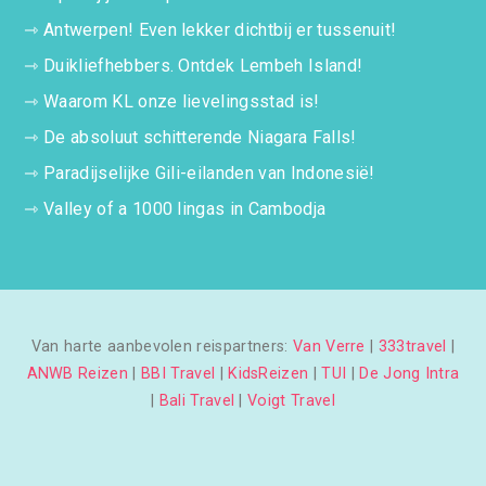
⇾
Antwerpen! Even lekker dichtbij er tussenuit!
⇾
Duikliefhebbers. Ontdek Lembeh Island!
⇾
Waarom KL onze lievelingsstad is!
⇾
De absoluut schitterende Niagara Falls!
⇾
Paradijselijke Gili-eilanden van Indonesië!
⇾
Valley of a 1000 lingas in Cambodja
Van harte aanbevolen reispartners:
Van Verre
|
333travel
|
ANWB Reizen
|
BBI Travel
|
KidsReizen
|
TUI
|
De Jong Intra
|
Bali Travel
|
Voigt Travel