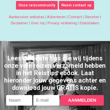
Onze reiscommunity
Neem contact op
Aanbevolen websites
|
Adverteren
|
Contact
|
Diensten
|
Disclaimer
|
Over mij
|
Privacy verklaring
|
Statistieken
Lees de beste tips die wij tijdens
onze vele reizen verzameld hebben
in het Reistips ebook. Laat
hieronder jouw gegevens achter en
download jouw GRATIS kopie.