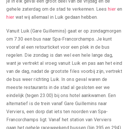
je in elk geval een groot deel van de vrijdag en de
gehele zaterdag om de stad te verkennen. Lees
hier
en
hier
wat wij allemaal in Luik gedaan hebben.
Vanuit Luik (Gare Guillemins) gaat er op zondagmorgen
om 7.30 een bus naar Spa-Francorchamps. Je kunt
vooraf al een retourticket voor een plek in de bus
regelen. Die zondag is dan wel een hele lange dag,
want je vertrekt al vroeg vanuit Luik en pas aan het eind
van de dag, nadat de grootste files voorbij zijn, vertrekt
de bus weer richting Luik. In ons geval waren de
meeste restaurants in de stad al gesloten eer we
eindelijk (tegen 23.00) bij ons hotel aankwamen. Een
alternatief is de trein vanaf Gare Guillemins naar
Verviers, een dorp dat iets ten noorden van Spa-
Francorchamps ligt. Vanaf het station van Verviers
gaan het gehele raceweekend bussen (lijn 395 en 294).