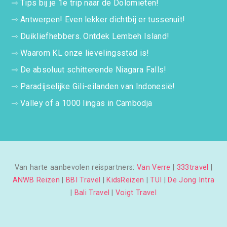
⇾
Tips bij je 1e trip naar de Dolomieten!
⇾
Antwerpen! Even lekker dichtbij er tussenuit!
⇾
Duikliefhebbers. Ontdek Lembeh Island!
⇾
Waarom KL onze lievelingsstad is!
⇾
De absoluut schitterende Niagara Falls!
⇾
Paradijselijke Gili-eilanden van Indonesië!
⇾
Valley of a 1000 lingas in Cambodja
Van harte aanbevolen reispartners:
Van Verre
|
333travel
|
ANWB Reizen
|
BBI Travel
|
KidsReizen
|
TUI
|
De Jong Intra
|
Bali Travel
|
Voigt Travel