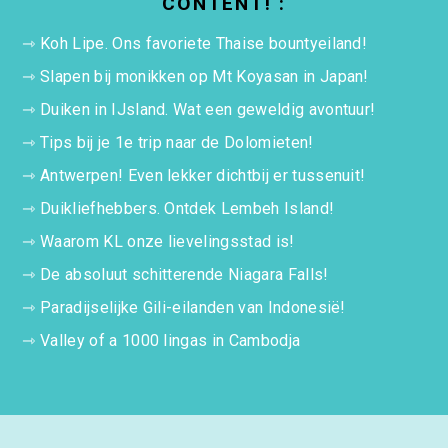
CONTENT! :
⇾
Koh Lipe. Ons favoriete Thaise bountyeiland!
⇾
Slapen bij monikken op Mt Koyasan in Japan!
⇾
Duiken in IJsland. Wat een geweldig avontuur!
⇾
Tips bij je 1e trip naar de Dolomieten!
⇾
Antwerpen! Even lekker dichtbij er tussenuit!
⇾
Duikliefhebbers. Ontdek Lembeh Island!
⇾
Waarom KL onze lievelingsstad is!
⇾
De absoluut schitterende Niagara Falls!
⇾
Paradijselijke Gili-eilanden van Indonesië!
⇾
Valley of a 1000 lingas in Cambodja