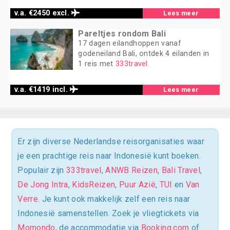
v.a. €2450 excl.
Lees meer
Pareltjes rondom Bali
17 dagen eilandhoppen vanaf
godeneiland Bali, ontdek 4 eilanden in
1 reis met
333travel
.
v.a. €1419 incl.
Lees meer
Er zijn diverse Nederlandse reisorganisaties waar
je een prachtige reis naar Indonesië kunt boeken.
Populair zijn
333travel
,
ANWB Reizen
,
Bali Travel
,
De Jong Intra
,
KidsReizen
,
Puur Azië
,
TUI
en
Van
Verre
. Je kunt ook makkelijk zelf een reis naar
Indonesië samenstellen. Zoek je vliegtickets via
Momondo
, de accommodatie via
Booking.com
of