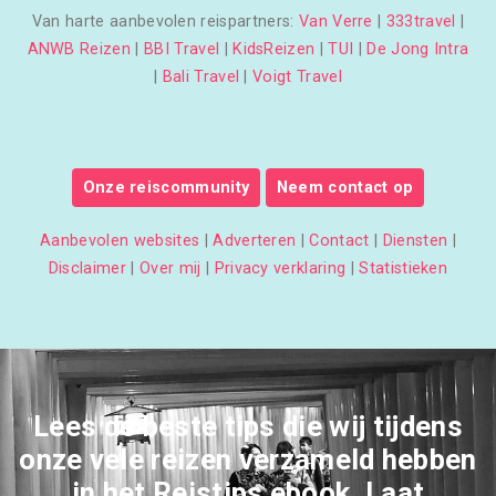
Van harte aanbevolen reispartners:
Van Verre
|
333travel
|
ANWB Reizen
|
BBI Travel
|
KidsReizen
|
TUI
|
De Jong Intra
|
Bali Travel
|
Voigt Travel
Onze reiscommunity
Neem contact op
Aanbevolen websites
|
Adverteren
|
Contact
|
Diensten
|
Disclaimer
|
Over mij
|
Privacy verklaring
|
Statistieken
Lees de beste tips die wij tijdens
onze vele reizen verzameld hebben
in het Reistips ebook. Laat