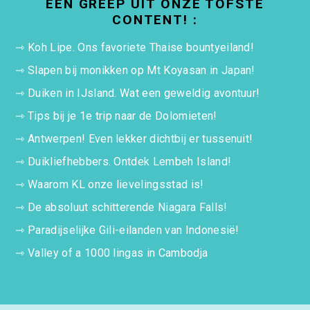
EEN GREEP UIT ONZE TOFSTE
CONTENT! :
⇾
Koh Lipe. Ons favoriete Thaise bountyeiland!
⇾
Slapen bij monikken op Mt Koyasan in Japan!
⇾
Duiken in IJsland. Wat een geweldig avontuur!
⇾
Tips bij je 1e trip naar de Dolomieten!
⇾
Antwerpen! Even lekker dichtbij er tussenuit!
⇾
Duikliefhebbers. Ontdek Lembeh Island!
⇾
Waarom KL onze lievelingsstad is!
⇾
De absoluut schitterende Niagara Falls!
⇾
Paradijselijke Gili-eilanden van Indonesië!
⇾
Valley of a 1000 lingas in Cambodja