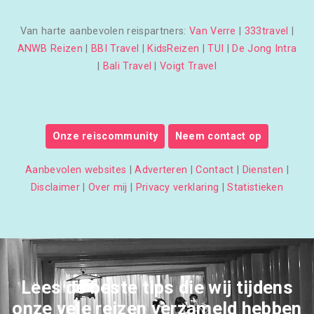
Van harte aanbevolen reispartners:
Van Verre
|
333travel
|
ANWB Reizen
|
BBI Travel
|
KidsReizen
|
TUI
|
De Jong Intra
|
Bali Travel
|
Voigt Travel
Onze reiscommunity
Neem contact op
Aanbevolen websites
|
Adverteren
|
Contact
|
Diensten
|
Disclaimer
|
Over mij
|
Privacy verklaring
|
Statistieken
Lees de beste tips die wij tijdens
onze vele reizen verzameld hebben