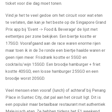
ticket voor die dag moet tonen.
Vind je het te veel gedoe om het circuit voor wat eten
te verlaten, dan kan je het beste op de Singapore Grand
Prix app bij ‘Event -> Food & Beverage’ de lijst met
eettentjes per zone bekijken. Een biertje kostte er
17SGD. Voorafgaand aan de race waren enorme rijen
maar toen ik in de 3e ronde een biertje haalde waren er
geen rijen meer. Frisdrank kostte er 5SGD en
cocktails/wijn 15SGD. Een broodje hamburger + friet
kostte 40SGD, een losse hamburger 25SGD en een
broodje worst 20SGD.
Veel mensen eten vooraf (lunch) of achteraf bij Penang
Place in Suntec City, dat pal aan het circuit ligt. Dit is
een populair maar betaalbaar restaurant met authentiek
Maleisisch eten. Ze hebben tijdens het F1 weekend