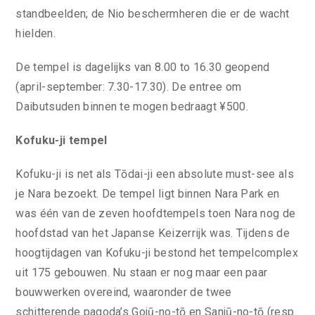
standbeelden; de Nio beschermheren die er de wacht
hielden.
De tempel is dagelijks van 8.00 to 16.30 geopend
(april-september: 7.30-17.30). De entree om
Daibutsuden binnen te mogen bedraagt ¥500.
Kofuku-ji tempel
Kofuku-ji is net als Tōdai-ji een absolute must-see als
je Nara bezoekt. De tempel ligt binnen Nara Park en
was één van de zeven hoofdtempels toen Nara nog de
hoofdstad van het Japanse Keizerrijk was. Tijdens de
hoogtijdagen van Kofuku-ji bestond het tempelcomplex
uit 175 gebouwen. Nu staan er nog maar een paar
bouwwerken overeind, waaronder de twee
schitterende pagoda’s Gojū-no-tō en Sanjū-no-tō (resp.