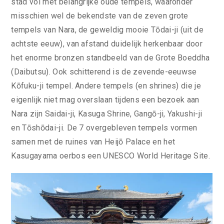
stad vol met belangrijke oude tempels, waaronder
misschien wel de bekendste van de zeven grote
tempels van Nara, de geweldig mooie Tōdai-ji (uit de
achtste eeuw), van afstand duidelijk herkenbaar door
het enorme bronzen standbeeld van de Grote Boeddha
(Daibutsu). Ook schitterend is de zevende-eeuwse
Kōfuku-ji tempel. Andere tempels (en shrines) die je
eigenlijk niet mag overslaan tijdens een bezoek aan
Nara zijn Saidai-ji, Kasuga Shrine, Gangō-ji, Yakushi-ji
en Tōshōdai-ji. De 7 overgebleven tempels vormen
samen met de ruines van Heijō Palace en het
Kasugayama oerbos een UNESCO World Heritage Site.