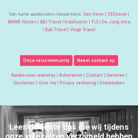
Van harte aanbevolen reispartners:
Van Verre
|
333travel
|
ANWB Reizen
|
BBI Travel
|
KidsReizen
|
TUI
|
De Jong Intra
|
Bali Travel
|
Voigt Travel
Onze reiscommunity
Neem contact op
Aanbevolen websites
|
Adverteren
|
Contact
|
Diensten
|
Disclaimer
|
Over mij
|
Privacy verklaring
|
Statistieken
Lees de beste tips die wij tijdens
onze vele reizen verzameld hebben