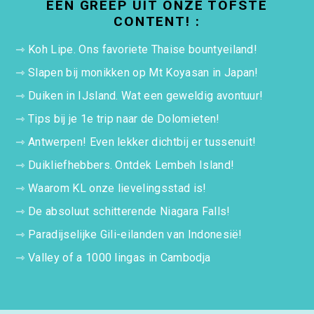
EEN GREEP UIT ONZE TOFSTE
CONTENT! :
⇾
Koh Lipe. Ons favoriete Thaise bountyeiland!
⇾
Slapen bij monikken op Mt Koyasan in Japan!
⇾
Duiken in IJsland. Wat een geweldig avontuur!
⇾
Tips bij je 1e trip naar de Dolomieten!
⇾
Antwerpen! Even lekker dichtbij er tussenuit!
⇾
Duikliefhebbers. Ontdek Lembeh Island!
⇾
Waarom KL onze lievelingsstad is!
⇾
De absoluut schitterende Niagara Falls!
⇾
Paradijselijke Gili-eilanden van Indonesië!
⇾
Valley of a 1000 lingas in Cambodja