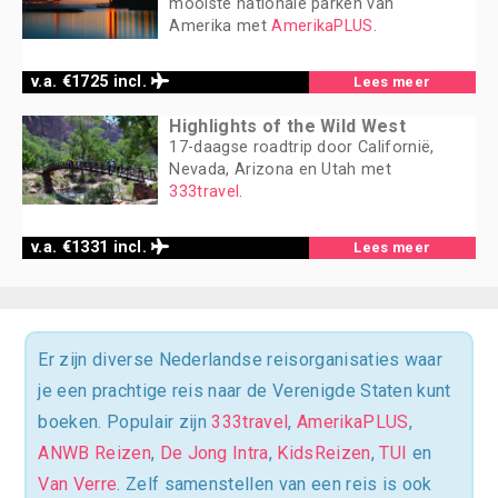
mooiste nationale parken van
Amerika met
AmerikaPLUS
.
v.a. €1725 incl.
Lees meer
Highlights of the Wild West
17-daagse roadtrip door Californië,
Nevada, Arizona en Utah met
333travel
.
v.a. €1331 incl.
Lees meer
Er zijn diverse Nederlandse reisorganisaties waar
je een prachtige reis naar de Verenigde Staten kunt
boeken. Populair zijn
333travel
,
AmerikaPLUS
,
ANWB Reizen
,
De Jong Intra
,
KidsReizen
,
TUI
en
Van Verre
. Zelf samenstellen van een reis is ook