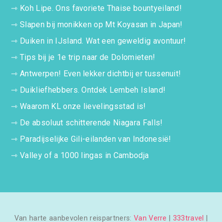
⇾
Koh Lipe. Ons favoriete Thaise bountyeiland!
⇾
Slapen bij monikken op Mt Koyasan in Japan!
⇾
Duiken in IJsland. Wat een geweldig avontuur!
⇾
Tips bij je 1e trip naar de Dolomieten!
⇾
Antwerpen! Even lekker dichtbij er tussenuit!
⇾
Duikliefhebbers. Ontdek Lembeh Island!
⇾
Waarom KL onze lievelingsstad is!
⇾
De absoluut schitterende Niagara Falls!
⇾
Paradijselijke Gili-eilanden van Indonesië!
⇾
Valley of a 1000 lingas in Cambodja
Van harte aanbevolen reispartners:
Van Verre
|
333travel
|