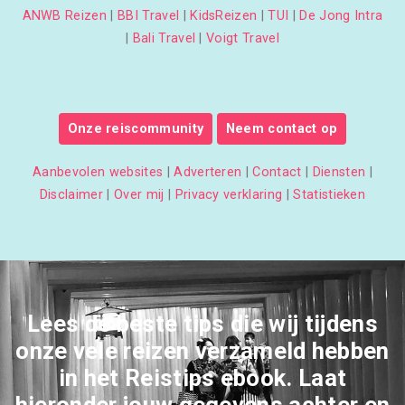
ANWB Reizen
|
BBI Travel
|
KidsReizen
|
TUI
|
De Jong Intra
|
Bali Travel
|
Voigt Travel
Onze reiscommunity
Neem contact op
Aanbevolen websites
|
Adverteren
|
Contact
|
Diensten
|
Disclaimer
|
Over mij
|
Privacy verklaring
|
Statistieken
Lees de beste tips die wij tijdens
onze vele reizen verzameld hebben
in het Reistips ebook. Laat
hieronder jouw gegevens achter en