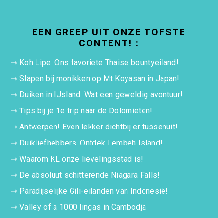
EEN GREEP UIT ONZE TOFSTE
CONTENT! :
⇾
Koh Lipe. Ons favoriete Thaise bountyeiland!
⇾
Slapen bij monikken op Mt Koyasan in Japan!
⇾
Duiken in IJsland. Wat een geweldig avontuur!
⇾
Tips bij je 1e trip naar de Dolomieten!
⇾
Antwerpen! Even lekker dichtbij er tussenuit!
⇾
Duikliefhebbers. Ontdek Lembeh Island!
⇾
Waarom KL onze lievelingsstad is!
⇾
De absoluut schitterende Niagara Falls!
⇾
Paradijselijke Gili-eilanden van Indonesië!
⇾
Valley of a 1000 lingas in Cambodja