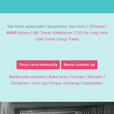
Van harte aanbevolen reispartners:
Van Verre
|
333travel
|
ANWB Reizen
|
BBI Travel
|
KidsReizen
|
TUI
|
De Jong Intra
|
Bali Travel
|
Voigt Travel
Onze reiscommunity
Neem contact op
Aanbevolen websites
|
Adverteren
|
Contact
|
Diensten
|
Disclaimer
|
Over mij
|
Privacy verklaring
|
Statistieken