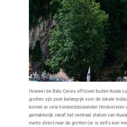
Hoewel de Batu Caves officieel buiten Kuala Lum
grotten zijn zeer belangrijk voor de lokale Ind
komen er vele honderdduizenden Hindoeïsten op
gemakkelijk vanaf het centraal station van Kuala
metro direct naar de grotten (er is zelfs een m