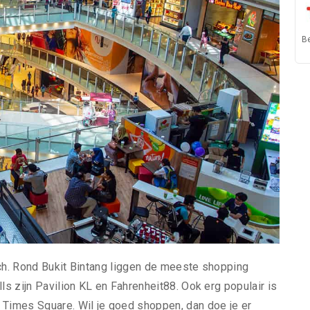
B
ich. Rond Bukit Bintang liggen de meeste shopping
ls zijn Pavilion KL en Fahrenheit88. Ook erg populair is
 Times Square. Wil je goed shoppen, dan doe je er