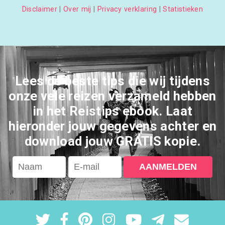
Disclaimer
|
Over mij
|
Privacy verklaring
|
Statistieken
Lees de beste tips die wij tijdens
onze vele reizen verzameld hebben
in het Reistips ebook. Laat
hieronder jouw gegevens achter en
download jouw GRATIS kopie.