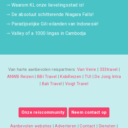
⇾
Waarom KL onze lievelingsstad is!
⇾
De absoluut schitterende Niagara Falls!
⇾
Paradijselijke Gili-eilanden van Indonesië!
⇾
Valley of a 1000 lingas in Cambodja
Van harte aanbevolen reispartners:
Van Verre
|
333travel
|
ANWB Reizen
|
BBI Travel
|
KidsReizen
|
TUI
|
De Jong Intra
|
Bali Travel
|
Voigt Travel
Onze reiscommunity
Neem contact op
Aanbevolen websites
|
Adverteren
|
Contact
|
Diensten
|