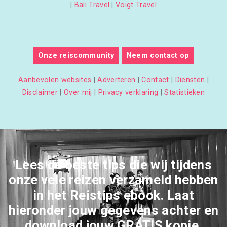
|
Bali Travel
|
Voigt Travel
Onze reiscommunity
Neem contact op
Aanbevolen websites
|
Adverteren
|
Contact
|
Diensten
|
Disclaimer
|
Over mij
|
Privacy verklaring
|
Statistieken
Lees de beste tips die wij tijdens
onze vele reizen verzameld hebben
in het Reistips ebook. Laat
hieronder jouw gegevens achter en
download jouw GRATIS kopie.