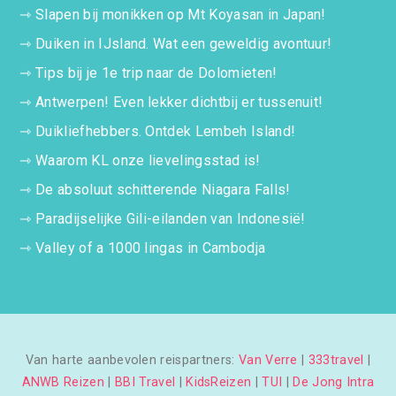
⇾
Slapen bij monikken op Mt Koyasan in Japan!
⇾
Duiken in IJsland. Wat een geweldig avontuur!
⇾
Tips bij je 1e trip naar de Dolomieten!
⇾
Antwerpen! Even lekker dichtbij er tussenuit!
⇾
Duikliefhebbers. Ontdek Lembeh Island!
⇾
Waarom KL onze lievelingsstad is!
⇾
De absoluut schitterende Niagara Falls!
⇾
Paradijselijke Gili-eilanden van Indonesië!
⇾
Valley of a 1000 lingas in Cambodja
Van harte aanbevolen reispartners:
Van Verre
|
333travel
|
ANWB Reizen
|
BBI Travel
|
KidsReizen
|
TUI
|
De Jong Intra