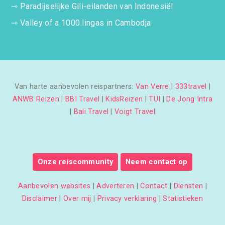
⇾
Paradijselijke Gili-eilanden van Indonesië!
⇾
Valley of a 1000 lingas in Cambodja
Van harte aanbevolen reispartners:
Van Verre
|
333travel
|
ANWB Reizen
|
BBI Travel
|
KidsReizen
|
TUI
|
De Jong Intra
|
Bali Travel
|
Voigt Travel
Onze reiscommunity
Neem contact op
Aanbevolen websites
|
Adverteren
|
Contact
|
Diensten
|
Disclaimer
|
Over mij
|
Privacy verklaring
|
Statistieken