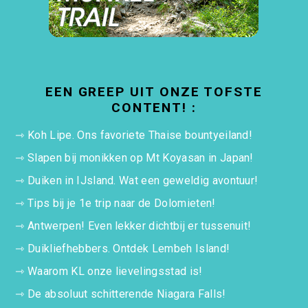
EEN GREEP UIT ONZE TOFSTE
CONTENT! :
⇾
Koh Lipe. Ons favoriete Thaise bountyeiland!
⇾
Slapen bij monikken op Mt Koyasan in Japan!
⇾
Duiken in IJsland. Wat een geweldig avontuur!
⇾
Tips bij je 1e trip naar de Dolomieten!
⇾
Antwerpen! Even lekker dichtbij er tussenuit!
⇾
Duikliefhebbers. Ontdek Lembeh Island!
⇾
Waarom KL onze lievelingsstad is!
⇾
De absoluut schitterende Niagara Falls!