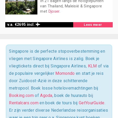
In 21 dagen langs de hoogtepunten
van Thailand, Maleisië & Singapore
met
Djoser
.
v.a. €2695 incl.
Lees meer
Singapore is de perfecte stopoverbestemming en
vliegen met Singapore Airlines is zalig. Boek je
vliegtickets direct bij Singapore Airlines,
KLM
of via
de populaire vergelijker
Momondo
en start je reis
door Zuidoost-Azië in deze schitterende
metropool. Boek losse hotelovernachtingen bij
Booking.com
of
Agoda
, boek de huurauto bij
Rentalcars.com
en boek de tours bij
GetYourGuide
.
Er zijn verder diverse Nederlandse reisorganisaties
waar je een trip naar o.a. Singapore kunt boeken,