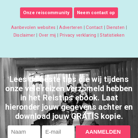
Onze reiscommunity
Neem contact op
Aanbevolen websites
|
Adverteren
|
Contact
|
Diensten
|
Disclaimer
|
Over mij
|
Privacy verklaring
|
Statistieken
Lees de beste tips die wij tijdens
onze vele reizen verzameld hebben
in het Reistips ebook. Laat
hieronder jouw gegevens achter en
download jouw GRATIS kopie.