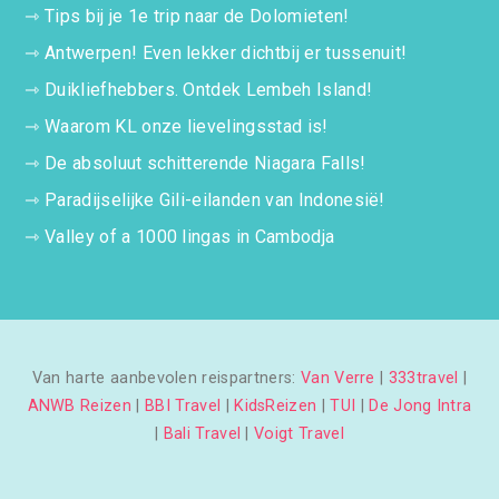
⇾
Tips bij je 1e trip naar de Dolomieten!
⇾
Antwerpen! Even lekker dichtbij er tussenuit!
⇾
Duikliefhebbers. Ontdek Lembeh Island!
⇾
Waarom KL onze lievelingsstad is!
⇾
De absoluut schitterende Niagara Falls!
⇾
Paradijselijke Gili-eilanden van Indonesië!
⇾
Valley of a 1000 lingas in Cambodja
Van harte aanbevolen reispartners:
Van Verre
|
333travel
|
ANWB Reizen
|
BBI Travel
|
KidsReizen
|
TUI
|
De Jong Intra
|
Bali Travel
|
Voigt Travel