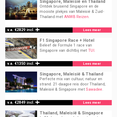
Singapore, Maleisië en Thailand
Ontdek bruisend Singapore en de
mooiste plekjes van Maleisië & Zuid-
Thailand met
ANWB Reizen
.
v.a. €2829 incl.
Lees meer
F1 Singapore Race + Hotel
Beleef de Formule 1 race van
Singapore van dichtbij met
TUI
.
v.a. €1350 incl.
Lees meer
Singapore, Maleisië & Thailand
Perfecte mix van cultuur, natuur en
strand. 21-daagse reis door Thailand,
Maleisië & Singapore met
Sawadee
.
v.a. €2849 incl.
Lees meer
Thailand, Maleisië & Singapore